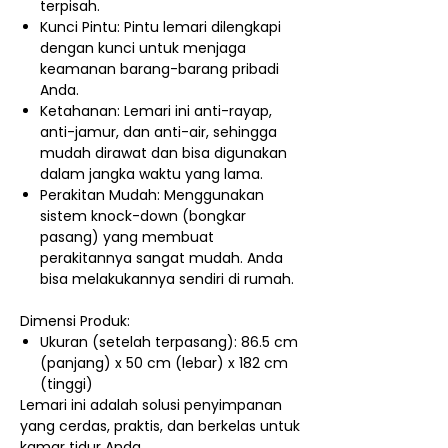
terpisah.
Kunci Pintu: Pintu lemari dilengkapi
dengan kunci untuk menjaga
keamanan barang-barang pribadi
Anda.
Ketahanan: Lemari ini anti-rayap,
anti-jamur, dan anti-air, sehingga
mudah dirawat dan bisa digunakan
dalam jangka waktu yang lama.
Perakitan Mudah: Menggunakan
sistem knock-down (bongkar
pasang) yang membuat
perakitannya sangat mudah. Anda
bisa melakukannya sendiri di rumah.
Dimensi Produk:
Ukuran (setelah terpasang): 86.5 cm
(panjang) x 50 cm (lebar) x 182 cm
(tinggi)
Lemari ini adalah solusi penyimpanan
yang cerdas, praktis, dan berkelas untuk
kamar tidur Anda.