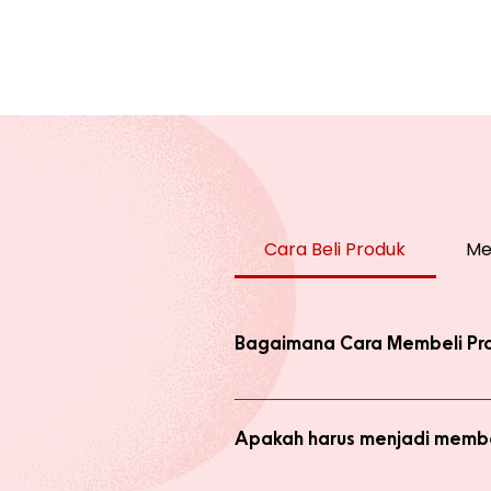
Cara Beli Produk
Me
Bagaimana Cara Membeli Pr
Ada 2 jenis produk yang ada di we
dengan harga normal, atau melaku
Apakah harus menjadi membe