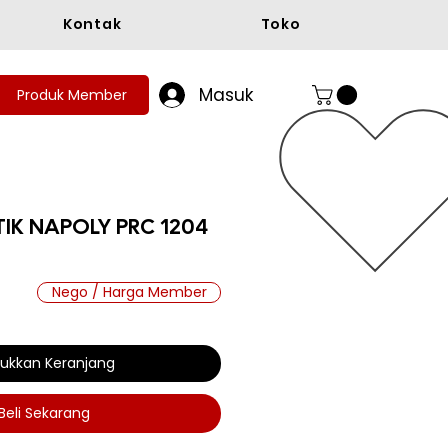
Kontak
Toko
Masuk
Produk Member
TIK NAPOLY PRC 1204
Nego / Harga Member
a
ukkan Keranjang
Beli Sekarang