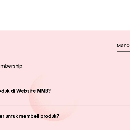
mbership
oduk di Website MMB?
bsite, yaitu produk Member dan Non Member. Anda bisa melakukan 
kan transaksi pada halaman Produk Member untuk mendapatkan ha
r untuk membeli produk?