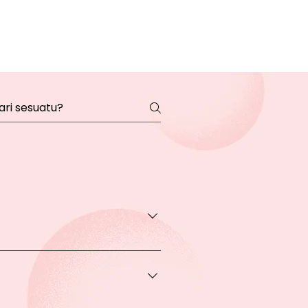
transaksi pada halaman Produk
rga khusus.