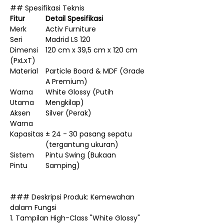
## Spesifikasi Teknis
Fitur
Detail Spesifikasi
Merk
Activ Furniture
Seri
Madrid LS 120
Dimensi
120 cm x 39,5 cm x 120 cm
(PxLxT)
Material
Particle Board & MDF (Grade
A Premium)
Warna
White Glossy (Putih
Utama
Mengkilap)
Aksen
Silver (Perak)
Warna
Kapasitas
± 24 - 30 pasang sepatu
(tergantung ukuran)
Sistem
Pintu Swing (Bukaan
Pintu
Samping)
### Deskripsi Produk: Kemewahan
dalam Fungsi
1. Tampilan High-Class "White Glossy"