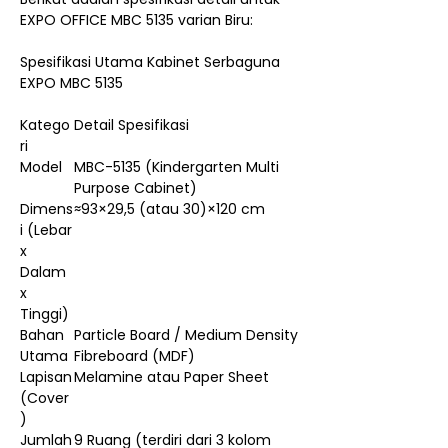
EXPO OFFICE MBC 5135 varian Biru:
Spesifikasi Utama Kabinet Serbaguna
EXPO MBC 5135
Katego
Detail Spesifikasi
ri
Model
MBC-5135 (Kindergarten Multi
Purpose Cabinet)
Dimens
≈93×29,5 (atau 30)×120 cm
i (Lebar
x
Dalam
x
Tinggi)
Bahan
Particle Board / Medium Density
Utama
Fibreboard (MDF)
Lapisan
Melamine atau Paper Sheet
(Cover
)
Jumlah
9 Ruang (terdiri dari 3 kolom