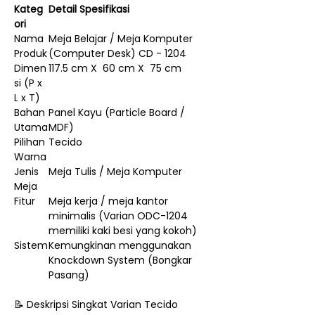
Kateg
Detail Spesifikasi
ori
Nama
Meja Belajar / Meja Komputer
Produk
(Computer Desk) CD - 1204
Dimen
117.5 cm X 60 cm X 75 cm
si (P x
L x T)
Bahan
Panel Kayu (Particle Board /
Utama
MDF)
Pilihan
Tecido
Warna
Jenis
Meja Tulis / Meja Komputer
Meja
Fitur
Meja kerja / meja kantor
minimalis (Varian ODC-1204
memiliki kaki besi yang kokoh)
Sistem
Kemungkinan menggunakan
Knockdown System (Bongkar
Pasang)
📝 Deskripsi Singkat Varian Tecido