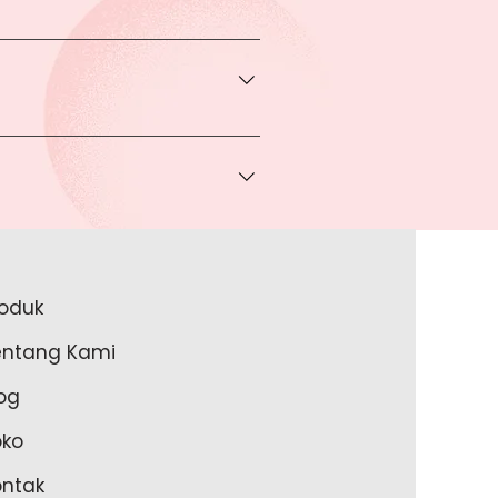
transaksi pada halaman Produk
rga khusus.
 bisa Anda dapatkan apabila
ice via Whatsapp kepada Anda.
a melakukan pembayaran ke rekening
a lakukan?
roduk
akan lengkapi data Anda pada
entang Kami
m Anda memulai untuk transaksi
og
oko
ontak