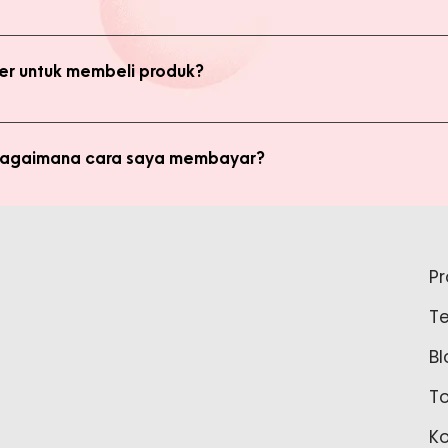
bsite, yaitu produk Member dan Non Member. Anda bisa melakukan 
kan transaksi pada halaman Produk Member untuk mendapatkan ha
r untuk membeli produk?
di member untuk membeli produk MMB. Tetapi ada keuntungan yang
i potongan harga dan update promo terbaru.
 bagaimana cara saya membayar?
ginkan, kami akan mengkalkulasi ongkos kirim dan mengirimkan invo
is pada form pemesanan aktif) Setelah menerima invoice, Anda bis
tidak bisa login ke Produk Member, apa yang harus say
pada Admin.
P
tar sebagai member untuk bisa akses login ke Produk Member. Sil
T
37888 Tunggu waktu 24-48 jam untuk proses pembaruan data sebelu
Bl
T
K