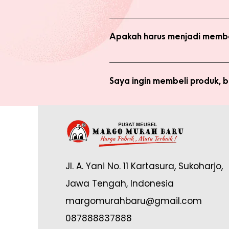
Ada 2 jenis produk yang ada di we
dengan harga normal, atau melaku
Apakah harus menjadi membe
Anda tidak perlu bergabung menja
bergabung menjadi member sepert
Saya ingin membeli produk,
Silakan checkout produk yang diin
(pastikan no. whatsapp yang ditul
Saya sudah jadi member tapi 
yang tertulis dan konfirmasikan ke
Anda memerlukan email yang terdaf
Admin di: https://wa.me/62878888
Jl. A. Yani No. 11 Kartasura, Sukoharjo,
online.
Jawa Tengah, Indonesia
margomurahbaru@gmail.com
087888837888