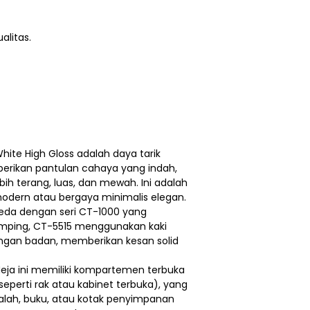
alitas.
White High Gloss adalah daya tarik
erikan pantulan cahaya yang indah,
h terang, luas, dan mewah. Ini adalah
 modern atau bergaya minimalis elegan.
beda dengan seri CT-1000 yang
mping, CT-5515 menggunakan kaki
ngan badan, memberikan kesan solid
eja ini memiliki kompartemen terbuka
perti rak atau kabinet terbuka), yang
lah, buku, atau kotak penyimpanan