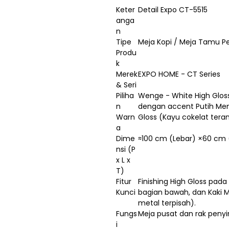
Keter
Detail Expo CT-5515
anga
n
Tipe
Meja Kopi / Meja Tamu Pe
Produ
k
Merek
EXPO HOME - CT Series
& Seri
Piliha
Wenge - White High Glos
n
dengan accent Putih Men
Warn
Gloss (Kayu cokelat tera
a
Dime
≈100 cm (Lebar) ×60 cm
nsi (P
x L x
T)
Fitur
Finishing High Gloss pada
Kunci
bagian bawah, dan Kaki 
metal terpisah).
Fungs
Meja pusat dan rak peny
i