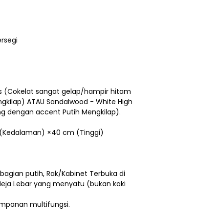
rsegi
s (Cokelat sangat gelap/hampir hitam
gkilap) ATAU Sandalwood - White High
ng dengan accent Putih Mengkilap).
 (Kedalaman) ×40 cm (Tinggi)
 bagian putih, Rak/Kabinet Terbuka di
Meja Lebar yang menyatu (bukan kaki
impanan multifungsi.