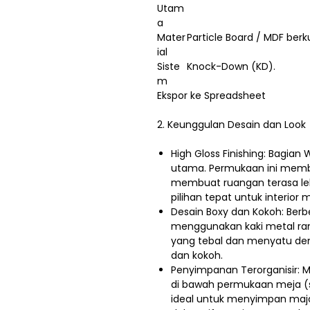
Utam
a
Mater
Particle Board / MDF berku
ial
Siste
Knock-Down (KD).
m
Ekspor ke Spreadsheet
2. Keunggulan Desain dan Look
High Gloss Finishing: Bagian 
utama. Permukaan ini memb
membuat ruangan terasa lebi
pilihan tepat untuk interior
Desain Boxy dan Kokoh: Ber
menggunakan kaki metal ra
yang tebal dan menyatu de
dan kokoh.
Penyimpanan Terorganisir: M
di bawah permukaan meja (se
ideal untuk menyimpan maja