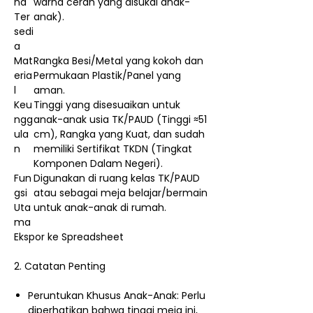
na
warna cerah yang disukai anak-
Ter
anak).
sedi
a
Mat
Rangka Besi/Metal yang kokoh dan
eria
Permukaan Plastik/Panel yang
l
aman.
Keu
Tinggi yang disesuaikan untuk
ngg
anak-anak usia TK/PAUD (Tinggi ≈51
ula
cm), Rangka yang Kuat, dan sudah
n
memiliki Sertifikat TKDN (Tingkat
Komponen Dalam Negeri).
Fun
Digunakan di ruang kelas TK/PAUD
gsi
atau sebagai meja belajar/bermain
Uta
untuk anak-anak di rumah.
ma
Ekspor ke Spreadsheet
2. Catatan Penting
Peruntukan Khusus Anak-Anak: Perlu
diperhatikan bahwa tinggi meja ini,