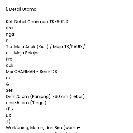
1. Detail Utama
Ket
Detail Chairman TK-60120
era
nga
n
Tip
Meja Anak (Kids) / Meja TK/PAUD /
e
Meja Belajar
Pro
duk
Mer
CHAIRMAN - Seri KIDS
ek
&
Seri
Dim
120 cm (Panjang) ×60 cm (Lebar)
ensi
×51 cm (Tinggi)
(P x
L x
T)
War
Kuning, Merah, dan Biru (warna-