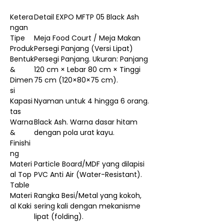
Ketera
Detail EXPO MFTP 05 Black Ash
ngan
Tipe
Meja Food Court / Meja Makan
Produk
Persegi Panjang (Versi Lipat)
Bentuk
Persegi Panjang. Ukuran: Panjang
&
120 cm × Lebar 80 cm × Tinggi
Dimen
75 cm (120×80×75 cm).
si
Kapasi
Nyaman untuk 4 hingga 6 orang.
tas
Warna
Black Ash. Warna dasar hitam
&
dengan pola urat kayu.
Finishi
ng
Materi
Particle Board/MDF yang dilapisi
al Top
PVC Anti Air (Water-Resistant).
Table
Materi
Rangka Besi/Metal yang kokoh,
al Kaki
sering kali dengan mekanisme
lipat (folding).