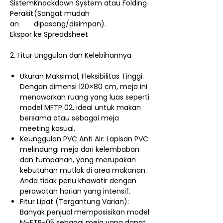
Sistem
Knockdown System atau Folding
Perakit
(Sangat mudah
an
dipasang/disimpan).
Ekspor ke Spreadsheet
2. Fitur Unggulan dan Kelebihannya
Ukuran Maksimal, Fleksibilitas Tinggi:
Dengan dimensi 120×80 cm, meja ini
menawarkan ruang yang luas seperti
model MFTP 02, ideal untuk makan
bersama atau sebagai meja
meeting kasual.
Keunggulan PVC Anti Air: Lapisan PVC
melindungi meja dari kelembaban
dan tumpahan, yang merupakan
kebutuhan mutlak di area makanan.
Anda tidak perlu khawatir dengan
perawatan harian yang intensif.
Fitur Lipat (Tergantung Varian):
Banyak penjual memposisikan model
M-FTP-05 sebagai meja yang dapat