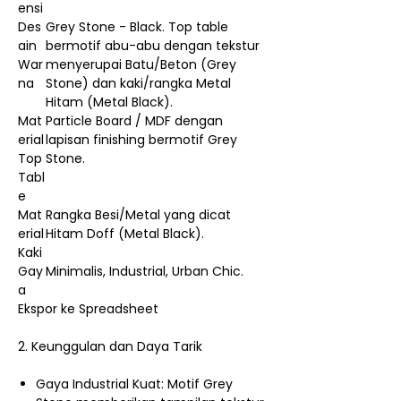
ensi
Des
Grey Stone - Black. Top table
ain
bermotif abu-abu dengan tekstur
War
menyerupai Batu/Beton (Grey
na
Stone) dan kaki/rangka Metal
Hitam (Metal Black).
Mat
Particle Board / MDF dengan
erial
lapisan finishing bermotif Grey
Top
Stone.
Tabl
e
Mat
Rangka Besi/Metal yang dicat
erial
Hitam Doff (Metal Black).
Kaki
Gay
Minimalis, Industrial, Urban Chic.
a
Ekspor ke Spreadsheet
2. Keunggulan dan Daya Tarik
Gaya Industrial Kuat: Motif Grey