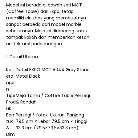
Model ini berada di bawah seri MCT
(Coffee Table) dari Expo, tetapi
memiliki ciri khas yang membuatnya
sangat berbeda dari model marble
sebelumnya. Meja ini dirancang untuk
tampak kokoh dan memberikan kesan
arsitektural pada ruangan.
1. Detail Utama
Ket
Detail EXPO MCT 8044 Grey Stone
era
Metal Black
nga
n
Tipe
Meja Tamu / Coffee Table Persegi
Prod
& Rendah
uk
Ben
Persegi / Kotak. Ukuran: Panjang
tuk
79.5 cm × Lebar 79.5 cm × Tinggi
&
33.3 cm (79.5×79.5×33.3 cm).
Dim