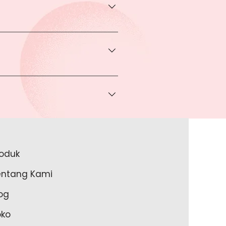
transaksi pada halaman Produk
rga khusus.
 bisa Anda dapatkan apabila
ice via Whatsapp kepada Anda.
a melakukan pembayaran ke rekening
a lakukan?
roduk
akan lengkapi data Anda pada
entang Kami
m Anda memulai untuk transaksi
og
oko