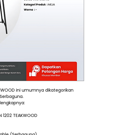
KWOOD ini umumnya dikategorikan
 Serbaguna.
i lengkapnya:
DN 1202 TEAKWOOD
Table (Serbaguna)