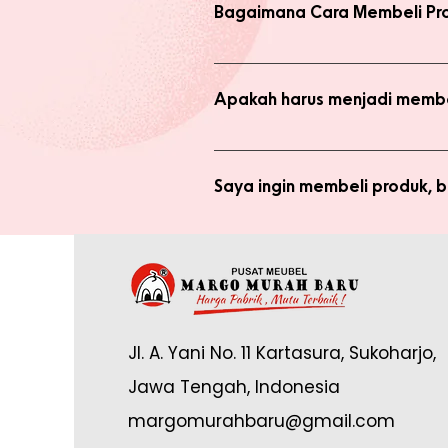
Bagaimana Cara Membeli Pr
Ada 2 jenis produk yang ada di we
dengan harga normal, atau melaku
Apakah harus menjadi membe
Anda tidak perlu bergabung menja
bergabung menjadi member sepert
Saya ingin membeli produk,
Silakan checkout produk yang diin
(pastikan no. whatsapp yang ditul
Saya sudah jadi member tapi 
yang tertulis dan konfirmasikan ke
Anda memerlukan email yang terdaf
Admin di: https://wa.me/62878888
Jl. A. Yani No. 11 Kartasura, Sukoharjo,
online.
Jawa Tengah, Indonesia
margomurahbaru@gmail.com