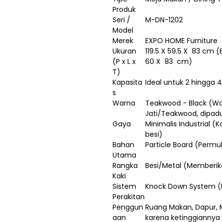
Produk
Seri /
M-DN-1202
Model
Merek
EXPO HOME Furniture
Ukuran
119.5 X 59.5 X 83 cm
(P x L x
60 X 83 cm)
T)
Kapasita
Ideal untuk 2 hingga 
s
Warna
Teakwood - Black (W
Jati/Teakwood, dipad
Gaya
Minimalis Industrial 
besi)
Bahan
Particle Board (Perm
Utama
Rangka
Besi/Metal (Memberik
Kaki
Sistem
Knock Down System (
Perakitan
Penggun
Ruang Makan, Dapur, 
aan
karena ketinggiannya i