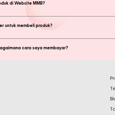
oduk di Website MMB?
bsite, yaitu produk Member dan Non Member. Anda bisa melakukan 
kan transaksi pada halaman Produk Member untuk mendapatkan ha
r untuk membeli produk?
di member untuk membeli produk MMB. Tetapi ada keuntungan yang
i potongan harga dan update promo terbaru.
 bagaimana cara saya membayar?
ginkan, kami akan mengkalkulasi ongkos kirim dan mengirimkan invo
is pada form pemesanan aktif) Setelah menerima invoice, Anda bis
tidak bisa login ke Produk Member, apa yang harus say
pada Admin.
P
tar sebagai member untuk bisa akses login ke Produk Member. Sil
T
37888 Tunggu waktu 24-48 jam untuk proses pembaruan data sebelu
Bl
T