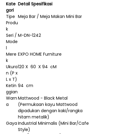
Kate
Detail Spesifikasi
gori
Tipe
Meja Bar / Meja Makan Mini Bar
Produ
k
Seri /
M-DN-1242
Mode
l
Mere
EXPO HOME Furniture
k
Ukura
120 X 60 X 94 cM
n (P x
L x T)
Ketin
94 cm
ggian
Warn
Mattwood - Black Metal
a
(Permukaan kayu Mattwood
dipadukan dengan kaki/rangka
hitam metalik)
Gaya
Industrial Minimalis (Mini Bar/Cafe
Style)