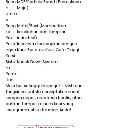
Baha
MDF/Particle Board (Permukaan
n
Meja)
Utam
a
Rang
Metal/Besi (Memberikan
ka
kekokohan dan tampilan
Kaki
industrial)
Pasa
Idealnya dipasangkan dengan
ngan
Kursi Bar atau Kursi Cafe Tinggi
Kursi
Siste
Knock Down System
m
Perak
itan
Meja bar setinggi ini sangat stylish dan
fungsional untuk menciptakan sudut
sarapan cepat, area kerja berdiri, atau
bahkan tempat minum kopi yang
instagrammable di rumah Anda!
Nego / Harga Member