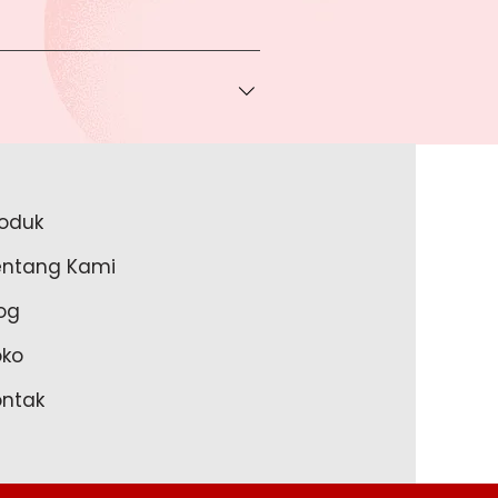
 bisa Anda dapatkan apabila
ice via Whatsapp kepada Anda.
a melakukan pembayaran ke rekening
a lakukan?
roduk
akan lengkapi data Anda pada
entang Kami
m Anda memulai untuk transaksi
og
oko
ontak