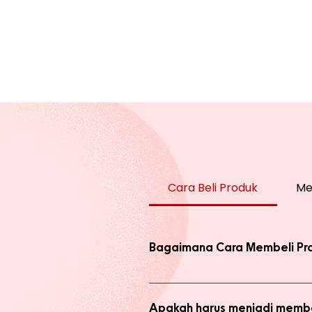
Cara Beli Produk
Me
Bagaimana Cara Membeli Pr
Ada 2 jenis produk yang ada di we
dengan harga normal, atau melaku
Apakah harus menjadi membe