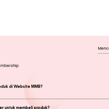
mbership
oduk di Website MMB?
bsite, yaitu produk Member dan Non Member. Anda bisa melakukan 
kan transaksi pada halaman Produk Member untuk mendapatkan ha
r untuk membeli produk?