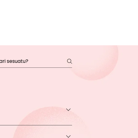
transaksi pada halaman Produk
rga khusus.