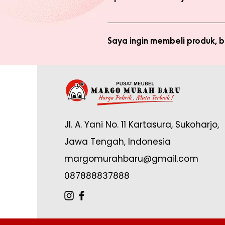
Anda tidak perlu bergabung menja
bergabung menjadi member sepert
Saya ingin membeli produk,
Silakan checkout produk yang diin
(pastikan no. whatsapp yang ditul
Saya sudah jadi member tapi 
yang tertulis dan konfirmasikan ke
Anda memerlukan email yang terdaf
Admin di: https://wa.me/62878888
Jl. A. Yani No. 11 Kartasura, Sukoharjo,
online.
Jawa Tengah, Indonesia
margomurahbaru@gmail.com
087888837888