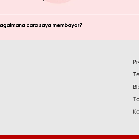
di member untuk membeli produk MMB. Tetapi ada keuntungan yang
i potongan harga dan update promo terbaru.
 bagaimana cara saya membayar?
ginkan, kami akan mengkalkulasi ongkos kirim dan mengirimkan invo
is pada form pemesanan aktif) Setelah menerima invoice, Anda bis
tidak bisa login ke Produk Member, apa yang harus say
pada Admin.
P
tar sebagai member untuk bisa akses login ke Produk Member. Sil
T
37888 Tunggu waktu 24-48 jam untuk proses pembaruan data sebelu
Bl
T
K