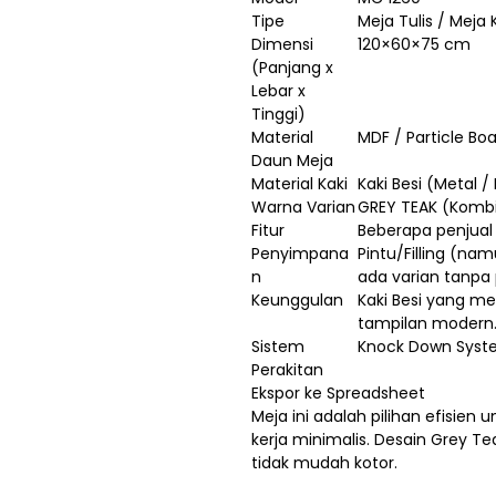
Tipe
Meja Tulis / Meja 
Dimensi
120×60×75 cm
(Panjang x
Lebar x
Tinggi)
Material
MDF / Particle B
Daun Meja
Material Kaki
Kaki Besi (Metal /
Warna Varian
GREY TEAK (Kombi
Fitur
Beberapa penjual 
Penyimpana
Pintu/Filling (na
n
ada varian tanpa
Keunggulan
Kaki Besi yang me
tampilan modern
Sistem
Knock Down Syst
Perakitan
Ekspor ke Spreadsheet
Meja ini adalah pilihan efisien
kerja minimalis. Desain Grey 
tidak mudah kotor.