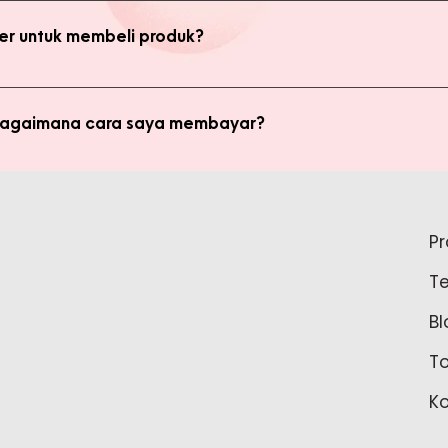
kan transaksi pada halaman Produk Member untuk mendapatkan ha
r untuk membeli produk?
di member untuk membeli produk MMB. Tetapi ada keuntungan yang
i potongan harga dan update promo terbaru.
 bagaimana cara saya membayar?
ginkan, kami akan mengkalkulasi ongkos kirim dan mengirimkan invo
is pada form pemesanan aktif) Setelah menerima invoice, Anda bis
tidak bisa login ke Produk Member, apa yang harus say
pada Admin.
P
tar sebagai member untuk bisa akses login ke Produk Member. Sil
T
37888 Tunggu waktu 24-48 jam untuk proses pembaruan data sebelu
Bl
T
K