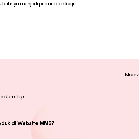
ubahnya menjadi permukaan kerja
mbership
oduk di Website MMB?
bsite, yaitu produk Member dan Non Member. Anda bisa melakukan 