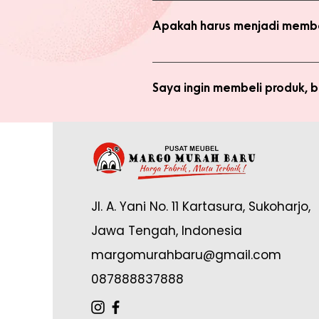
dengan harga normal, atau melaku
Apakah harus menjadi membe
Anda tidak perlu bergabung menja
bergabung menjadi member sepert
Saya ingin membeli produk,
Silakan checkout produk yang diin
(pastikan no. whatsapp yang ditul
Saya sudah jadi member tapi 
yang tertulis dan konfirmasikan ke
Anda memerlukan email yang terdaf
Admin di: https://wa.me/62878888
Jl. A. Yani No. 11 Kartasura, Sukoharjo,
online.
Jawa Tengah, Indonesia
margomurahbaru@gmail.com
087888837888