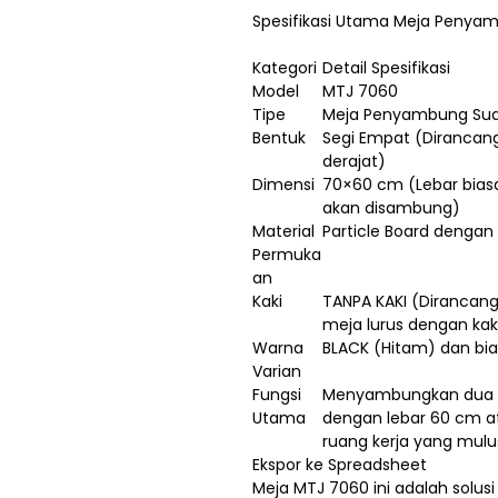
Spesifikasi Utama Meja Penya
Kategori
Detail Spesifikasi
Model
MTJ 7060
Tipe
Meja Penyambung Sudu
Bentuk
Segi Empat (Dirancan
derajat)
Dimensi
70×60 cm (Lebar bias
akan disambung)
Material
Particle Board dengan
Permuka
an
Kaki
TANPA KAKI (Dirancang 
meja lurus dengan kak
Warna
BLACK (Hitam) dan bi
Varian
Fungsi
Menyambungkan dua me
Utama
dengan lebar 60 cm a
ruang kerja yang mulu
Ekspor ke Spreadsheet
Meja MTJ 7060 ini adalah solus