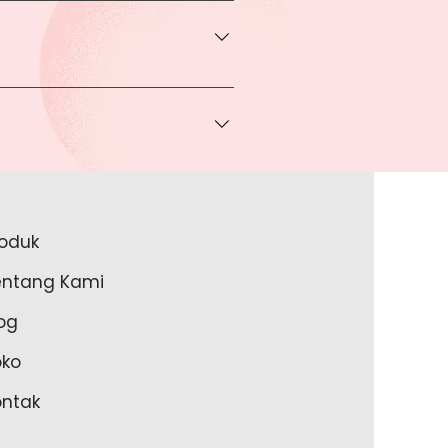
rga khusus.
 bisa Anda dapatkan apabila
ice via Whatsapp kepada Anda.
a melakukan pembayaran ke rekening
a lakukan?
roduk
akan lengkapi data Anda pada
entang Kami
m Anda memulai untuk transaksi
og
oko
ontak