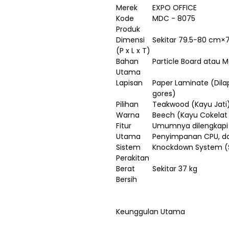
Merek
EXPO OFFICE
Kode
MDC - 8075
Produk
Dimensi
Sekitar 79.5−80 cm
(P x L x T)
Bahan
Particle Board atau 
Utama
Lapisan
Paper Laminate (Dilap
gores)
Pilihan
Teakwood (Kayu Jati)
Warna
Beech (Kayu Cokelat
Fitur
Umumnya dilengkapi
Utama
Penyimpanan CPU, da
Sistem
Knockdown System (
Perakitan
Berat
Sekitar 37 kg
Bersih
Keunggulan Utama