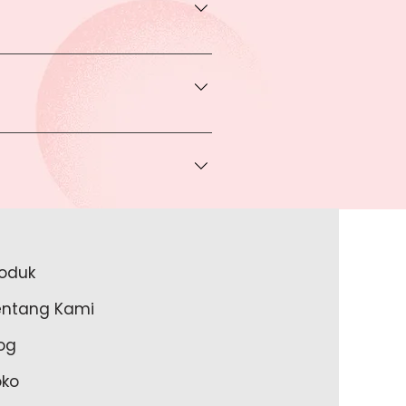
transaksi pada halaman Produk
rga khusus.
 bisa Anda dapatkan apabila
ice via Whatsapp kepada Anda.
a melakukan pembayaran ke rekening
a lakukan?
roduk
akan lengkapi data Anda pada
entang Kami
m Anda memulai untuk transaksi
og
oko