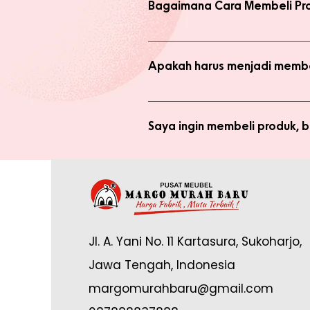
Bagaimana Cara Membeli Pr
Ada 2 jenis produk yang ada di we
dengan harga normal, atau melaku
Apakah harus menjadi membe
Anda tidak perlu bergabung menja
bergabung menjadi member sepert
Saya ingin membeli produk,
Silakan checkout produk yang diin
(pastikan no. whatsapp yang ditul
Saya sudah jadi member tapi 
yang tertulis dan konfirmasikan ke
Anda memerlukan email yang terdaf
Admin di: https://wa.me/62878888
Jl. A. Yani No. 11 Kartasura, Sukoharjo,
online.
Jawa Tengah, Indonesia
margomurahbaru@gmail.com