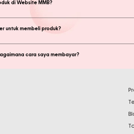
oduk di Website MMB?
bsite, yaitu produk Member dan Non Member. Anda bisa melakukan 
kan transaksi pada halaman Produk Member untuk mendapatkan ha
r untuk membeli produk?
di member untuk membeli produk MMB. Tetapi ada keuntungan yang
i potongan harga dan update promo terbaru.
 bagaimana cara saya membayar?
ginkan, kami akan mengkalkulasi ongkos kirim dan mengirimkan invo
is pada form pemesanan aktif) Setelah menerima invoice, Anda bis
tidak bisa login ke Produk Member, apa yang harus say
pada Admin.
P
tar sebagai member untuk bisa akses login ke Produk Member. Sil
T
37888 Tunggu waktu 24-48 jam untuk proses pembaruan data sebelu
Bl
T