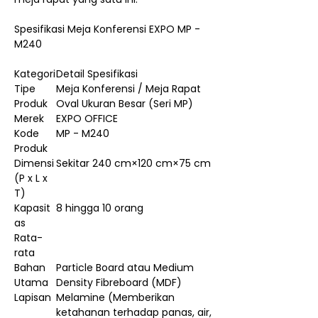
Spesifikasi Meja Konferensi EXPO MP -
M240
Kategori
Detail Spesifikasi
Tipe
Meja Konferensi / Meja Rapat
Produk
Oval Ukuran Besar (Seri MP)
Merek
EXPO OFFICE
Kode
MP - M240
Produk
Dimensi
Sekitar 240 cm×120 cm×75 cm
(P x L x
T)
Kapasit
8 hingga 10 orang
as
Rata-
rata
Bahan
Particle Board atau Medium
Utama
Density Fibreboard (MDF)
Lapisan
Melamine (Memberikan
ketahanan terhadap panas, air,