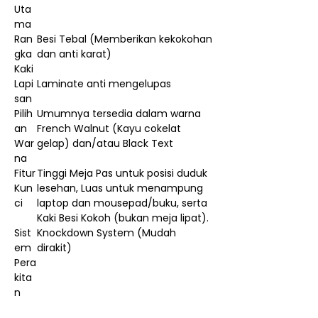
Uta
ma
Ran
Besi Tebal (Memberikan kekokohan
gka
dan anti karat)
Kaki
Lapi
Laminate anti mengelupas
san
Pilih
Umumnya tersedia dalam warna
an
French Walnut (Kayu cokelat
War
gelap) dan/atau Black Text
na
Fitur
Tinggi Meja Pas untuk posisi duduk
Kun
lesehan, Luas untuk menampung
ci
laptop dan mousepad/buku, serta
Kaki Besi Kokoh (bukan meja lipat).
Sist
Knockdown System (Mudah
em
dirakit)
Pera
kita
n