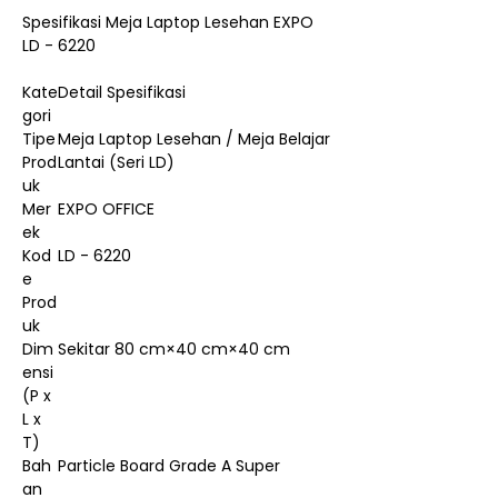
Spesifikasi Meja Laptop Lesehan EXPO
LD - 6220
Kate
Detail Spesifikasi
gori
Tipe
Meja Laptop Lesehan / Meja Belajar
Prod
Lantai (Seri LD)
uk
Mer
EXPO OFFICE
ek
Kod
LD - 6220
e
Prod
uk
Dim
Sekitar 80 cm×40 cm×40 cm
ensi
(P x
L x
T)
Bah
Particle Board Grade A Super
an