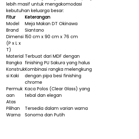
lebih masif untuk mengakomodasi
kebutuhan keluarga besar:
Fitur
Keterangan
Model
Meja Makan DT Okinawa
Brand
Siantano
Dimensi
150 cm x 90 cm x 76 cm
(P x L x
T)
Material
Terbuat dari MDF dengan
Rangka
finishing PU Sakura yang halus
Konstruk
Kombinasi rangka melengkung
si Kaki
dengan pipa besi finishing
chrome
Permuk
Kaca Polos (Clear Glass) yang
aan
tebal dan elegan
Atas
Pilihan
Tersedia dalam varian warna
Warna
Sonoma dan Putih