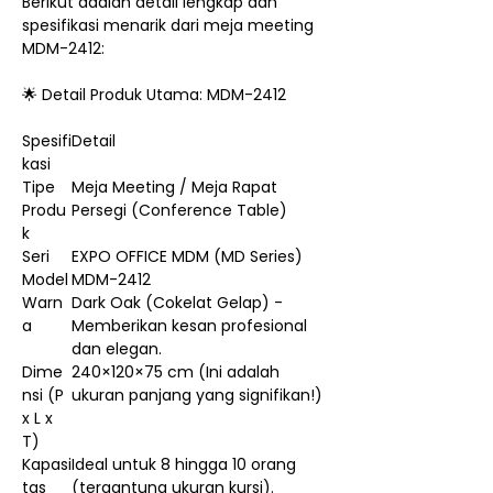
Berikut adalah detail lengkap dan
spesifikasi menarik dari meja meeting
MDM-2412:
🌟 Detail Produk Utama: MDM-2412
Spesifi
Detail
kasi
Tipe
Meja Meeting / Meja Rapat
Produ
Persegi (Conference Table)
k
Seri
EXPO OFFICE MDM (MD Series)
Model
MDM-2412
Warn
Dark Oak (Cokelat Gelap) -
a
Memberikan kesan profesional
dan elegan.
Dime
240×120×75 cm (Ini adalah
nsi (P
ukuran panjang yang signifikan!)
x L x
T)
Kapasi
Ideal untuk 8 hingga 10 orang
tas
(tergantung ukuran kursi).