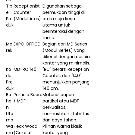
Tip
Receptionist
Digunakan sebagai
e
Counter
permukaan tinggi di
Pro
(Modul Atas)
atas meja kerja
duk
utama untuk
berinteraksi dengan
tamu.
Me
EXPO OFFICE
Bagian dari MD Series
rek
(Modul Series) yang
dikenal dengan desain
kantor yang minimalis.
Ko
MD-RC 140
"RC" berarti Reception
de
Counter, dan "140"
Pro
menunjukkan panjang
duk
140 cm.
Ba
Particle Board
Material papan
ha
/ MDF
partikel atau MDF
n
berkualitas,
Uta
memastikan stabilitas
ma
dan daya tahan.
Wa
Teak Wood
Pilihan warna klasik
rna
(Cokelat
kantor yang