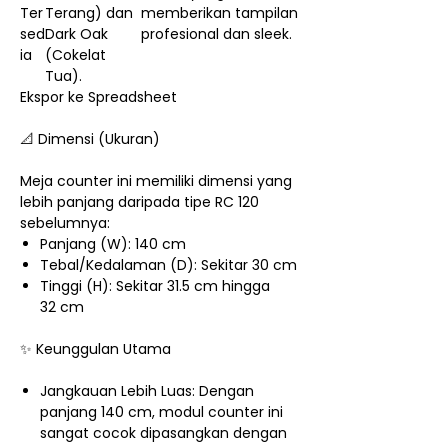
Ter
Terang) dan
memberikan tampilan
sed
Dark Oak
profesional dan sleek.
ia
(Cokelat
Tua).
Ekspor ke Spreadsheet
📐 Dimensi (Ukuran)
Meja counter ini memiliki dimensi yang
lebih panjang daripada tipe RC 120
sebelumnya:
Panjang (W): 140 cm
Tebal/Kedalaman (D): Sekitar 30 cm
Tinggi (H): Sekitar 31.5 cm hingga
32 cm
✨ Keunggulan Utama
Jangkauan Lebih Luas: Dengan
panjang 140 cm, modul counter ini
sangat cocok dipasangkan dengan