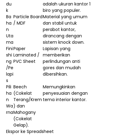
du
adalah ukuran kantor 1
k
biro yang populer.
Ba
Particle Board
Material yang umum
ha
/ MDF
dan stabil untuk
n
perabot kantor,
Uta
dirancang dengan
ma
sistem knock down.
Fini
Paper
Lapisan yang
shi
Laminated /
memberikan
ng
PVC Sheet
perlindungan anti
/Pe
gores dan mudah
lapi
dibersihkan.
s
Pili
Beech
Memungkinkan
ha
(Cokelat
penyesuaian dengan
n
Terang/Krem
tema interior kantor.
Wa
) dan
rna
Mahogany
(Cokelat
Gelap).
Ekspor ke Spreadsheet