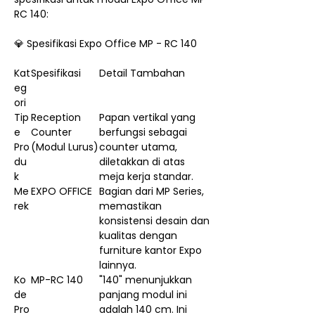
RC 140:
💎 Spesifikasi Expo Office MP - RC 140
Kat
Spesifikasi
Detail Tambahan
eg
ori
Tip
Reception
Papan vertikal yang
e
Counter
berfungsi sebagai
Pro
(Modul Lurus)
counter utama,
du
diletakkan di atas
k
meja kerja standar.
Me
EXPO OFFICE
Bagian dari MP Series,
rek
memastikan
konsistensi desain dan
kualitas dengan
furniture kantor Expo
lainnya.
Ko
MP-RC 140
"140" menunjukkan
de
panjang modul ini
Pro
adalah 140 cm. Ini