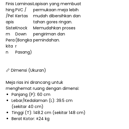
Finis
Laminasi
Lapisan yang membuat
hing
PVC /
permukaan meja lebih
/Pel
Kertas
mudah dibersihkan dan
apis
tahan gores ringan.
Siste
Knock
Memudahkan proses
m
Down
pengiriman dan
Pera
(Bongka
pemindahan.
kita
r
n
Pasang)
📏 Dimensi (Ukuran)
Meja rias ini dirancang untuk
menghemat ruang dengan dimensi:
Panjang (P): 60 cm
Lebar/Kedalaman (L): 39.5 cm
(sekitar 40 cm)
Tinggi (T): 148.2 cm (sekitar 148 cm)
Berat Kotor: ±24 kg