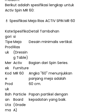
Berikut adalah spesifikasi lengkap untuk
Activ Spin MR 60:
💄 Spesifikasi Meja Rias ACTIV SPIN MR 60
Kate
Spesifika
Detail Tambahan
gori
si
Tipe
Meja
Desain minimalis vertikal.
Prod
Rias
uk
(Dressin
g Table)
Mer
Activ
Bagian dari Spin Series.
ek
Furniture
Kod
MR 60
Angka "60" menunjukkan
e
panjang meja adalah
Prod
60 cm.
uk
Bah
Particle
Papan partikel dengan
an
Board
kepadatan yang baik.
Uta
(Grade
ma
A)