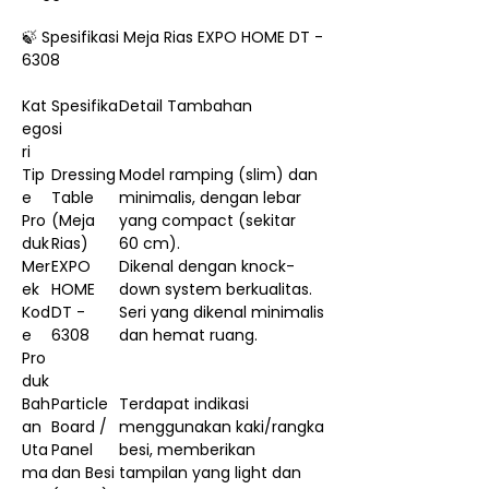
🍃 Spesifikasi Meja Rias EXPO HOME DT -
6308
Kat
Spesifika
Detail Tambahan
ego
si
ri
Tip
Dressing
Model ramping (slim) dan
e
Table
minimalis, dengan lebar
Pro
(Meja
yang compact (sekitar
duk
Rias)
60 cm).
Mer
EXPO
Dikenal dengan knock-
ek
HOME
down system berkualitas.
Kod
DT -
Seri yang dikenal minimalis
e
6308
dan hemat ruang.
Pro
duk
Bah
Particle
Terdapat indikasi
an
Board /
menggunakan kaki/rangka
Uta
Panel
besi, memberikan
ma
dan Besi
tampilan yang light dan