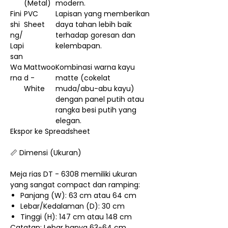
(Metal)
modern.
Fini
PVC
Lapisan yang memberikan
shi
Sheet
daya tahan lebih baik
ng/
terhadap goresan dan
Lapi
kelembapan.
san
Wa
Mattwoo
Kombinasi warna kayu
rna
d -
matte (cokelat
White
muda/abu-abu kayu)
dengan panel putih atau
rangka besi putih yang
elegan.
Ekspor ke Spreadsheet
📏 Dimensi (Ukuran)
Meja rias DT - 6308 memiliki ukuran
yang sangat compact dan ramping:
Panjang (W): 63 cm atau 64 cm
Lebar/Kedalaman (D): 30 cm
Tinggi (H): 147 cm atau 148 cm
Catatan: Lebar hanya 63−64 cm