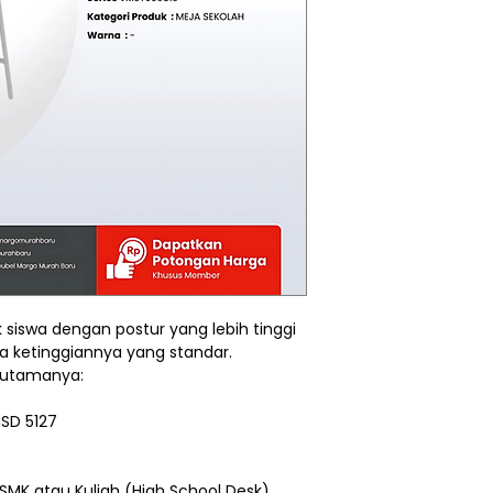
 siswa dengan postur yang lebih tinggi
na ketinggiannya yang standar.
si utamanya:
MSD 5127
SMK atau Kuliah (High School Desk)