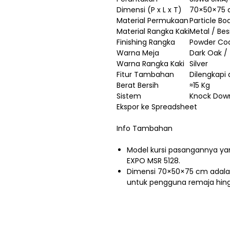
Dimensi (P x L x T)
70×50×75
Material Permukaan
Particle Bo
Material Rangka Kaki
Metal / Bes
Finishing Rangka
Powder Co
Warna Meja
Dark Oak 
Warna Rangka Kaki
Silver
Fitur Tambahan
Dilengkapi
Berat Bersih
≈15 Kg
Sistem
Knock Dow
Ekspor ke Spreadsheet
Info Tambahan
Model kursi pasangannya yan
EXPO MSR 5128.
Dimensi 70×50×75 cm adala
untuk pengguna remaja hin