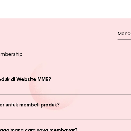
mbership
oduk di Website MMB?
bsite, yaitu produk Member dan Non Member. Anda bisa melakukan 
kan transaksi pada halaman Produk Member untuk mendapatkan ha
r untuk membeli produk?
di member untuk membeli produk MMB. Tetapi ada keuntungan yang
i potongan harga dan update promo terbaru.
 bagaimana cara saya membayar?