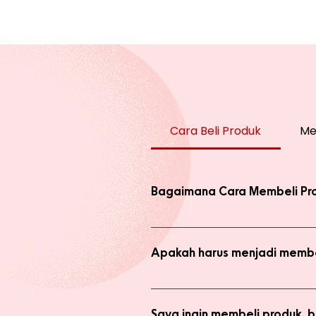
Cara Beli Produk
Me
Bagaimana Cara Membeli Pr
Ada 2 jenis produk yang ada di we
dengan harga normal, atau melaku
Apakah harus menjadi membe
Anda tidak perlu bergabung menja
bergabung menjadi member sepert
Saya ingin membeli produk,