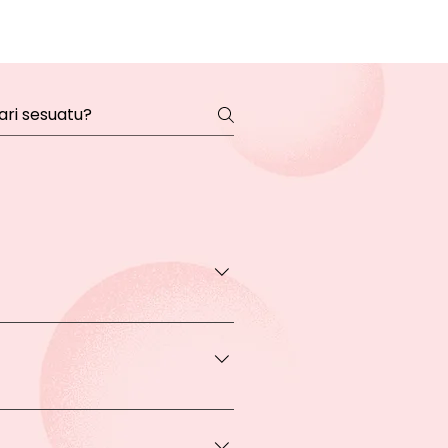
transaksi pada halaman Produk
rga khusus.
 bisa Anda dapatkan apabila