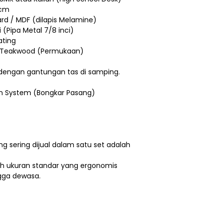
 cm
ard / MDF (dilapis Melamine)
i (Pipa Metal 7/8 inci)
ating
/ Teakwood (Permukaan)
 dengan gantungan tas di samping.
n System (Bongkar Pasang)
g sering dijual dalam satu set adalah
h ukuran standar yang ergonomis
gga dewasa.