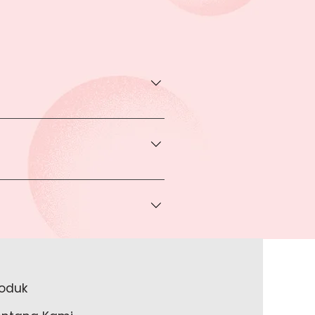
transaksi pada halaman Produk
rga khusus.
 bisa Anda dapatkan apabila
ice via Whatsapp kepada Anda.
a melakukan pembayaran ke rekening
a lakukan?
roduk
akan lengkapi data Anda pada