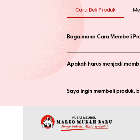
Cara Beli Produk
Me
Bagaimana Cara Membeli Pr
Ada 2 jenis produk yang ada di we
dengan harga normal, atau melaku
Apakah harus menjadi membe
Anda tidak perlu bergabung menja
bergabung menjadi member sepert
Saya ingin membeli produk,
Silakan checkout produk yang diin
(pastikan no. whatsapp yang ditul
Saya sudah jadi member tapi 
yang tertulis dan konfirmasikan ke
Anda memerlukan email yang terdaf