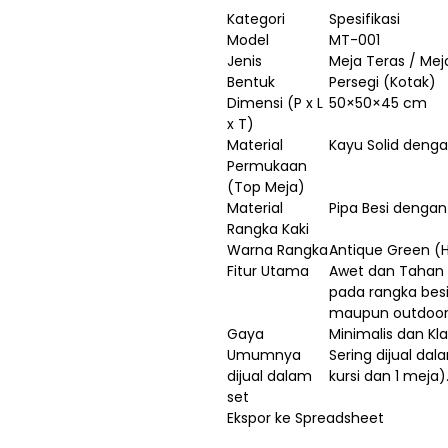
Kategori
Spesifikasi
Model
MT-001
Jenis
Meja Teras / Me
Bentuk
Persegi (Kotak)
Dimensi (P x L
50×50×45 cm
x T)
Material
Kayu Solid denga
Permukaan
(Top Meja)
Material
Pipa Besi dengan
Rangka Kaki
Warna Rangka
Antique Green (H
Fitur Utama
Awet dan Tahan 
pada rangka bes
maupun outdoor
Gaya
Minimalis dan Kla
Umumnya
Sering dijual dal
dijual dalam
kursi dan 1 meja)
set
Ekspor ke Spreadsheet