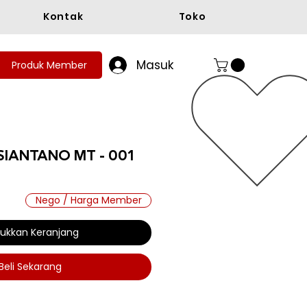
Kontak
Toko
Masuk
Produk Member
SIANTANO MT - 001
Nego / Harga Member
ukkan Keranjang
Beli Sekarang