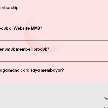
mbership
oduk di Website MMB?
bsite, yaitu produk Member dan Non Member. Anda bisa melakukan 
kan transaksi pada halaman Produk Member untuk mendapatkan ha
r untuk membeli produk?
di member untuk membeli produk MMB. Tetapi ada keuntungan yang
i potongan harga dan update promo terbaru.
 bagaimana cara saya membayar?
ginkan, kami akan mengkalkulasi ongkos kirim dan mengirimkan invo
is pada form pemesanan aktif) Setelah menerima invoice, Anda bis
tidak bisa login ke Produk Member, apa yang harus say
pada Admin.
P
tar sebagai member untuk bisa akses login ke Produk Member. Sil