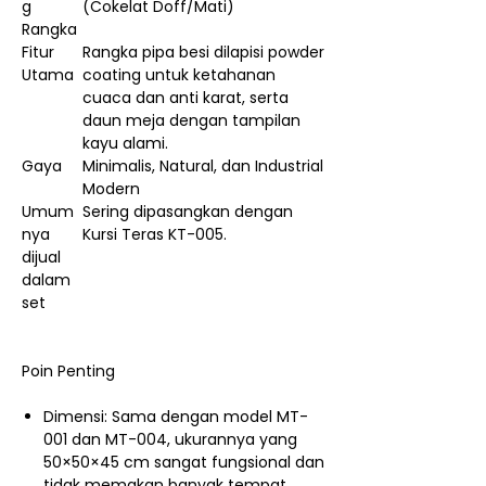
g
(Cokelat Doff/Mati)
Rangka
Fitur
Rangka pipa besi dilapisi powder
Utama
coating untuk ketahanan
cuaca dan anti karat, serta
daun meja dengan tampilan
kayu alami.
Gaya
Minimalis, Natural, dan Industrial
Modern
Umum
Sering dipasangkan dengan
nya
Kursi Teras KT-005.
dijual
dalam
set
Poin Penting
Dimensi: Sama dengan model MT-
001 dan MT-004, ukurannya yang
50×50×45 cm sangat fungsional dan
tidak memakan banyak tempat.