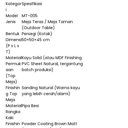
Kategor
Spesifikasi
i
Model
MT-005
Jenis
Meja Teras / Meja Taman
(Outdoor Table)
Bentuk
Persegi (Kotak)
Dimensi
50×50×45 cm
(P x L x
T)
Material
Kayu Solid (atau MDF Finishing
Permuk
PVC Sheet Natural, tergantung
aan
batch produksi)
(Top
Meja)
Finishin
Sanding Natural (Warna kayu
g Top
yang lebih cerah/alami)
Meja
Material
Pipa Besi
Rangka
Kaki
Finishin
Powder Coating Brown Matt