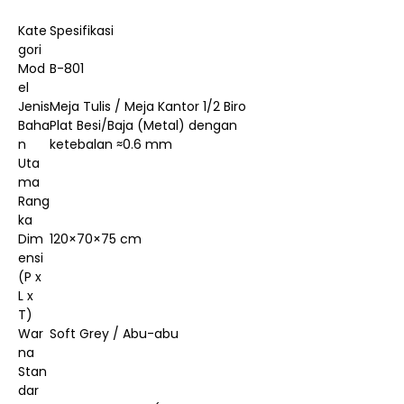
Kate
Spesifikasi
gori
Mod
B-801
el
Jenis
Meja Tulis / Meja Kantor 1/2 Biro
Baha
Plat Besi/Baja (Metal) dengan
n
ketebalan ≈0.6 mm
Uta
ma
Rang
ka
Dim
120×70×75 cm
ensi
(P x
L x
T)
War
Soft Grey / Abu-abu
na
Stan
dar