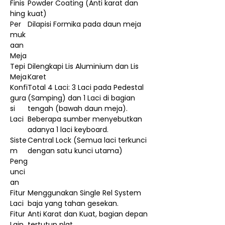
Finis
Powder Coating (Anti karat dan
hing
kuat)
Per
Dilapisi Formika pada daun meja
muk
aan
Meja
Tepi
Dilengkapi Lis Aluminium dan Lis
Meja
Karet
Konfi
Total 4 Laci: 3 Laci pada Pedestal
gura
(Samping) dan 1 Laci di bagian
si
tengah (bawah daun meja).
Laci
Beberapa sumber menyebutkan
adanya 1 laci keyboard.
Siste
Central Lock (Semua laci terkunci
m
dengan satu kunci utama)
Peng
unci
an
Fitur
Menggunakan Single Rel System
Laci
baja yang tahan gesekan.
Fitur
Anti Karat dan Kuat, bagian depan
Lain
tertutup plat.