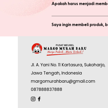
dengan harga normal, atau melaku
Apakah harus menjadi membe
Anda tidak perlu bergabung menja
bergabung menjadi member sepert
Saya ingin membeli produk,
Silakan checkout produk yang diin
(pastikan no. whatsapp yang ditul
Saya sudah jadi member tapi 
yang tertulis dan konfirmasikan ke
Anda memerlukan email yang terdaf
Admin di: https://wa.me/62878888
Jl. A. Yani No. 11 Kartasura, Sukoharjo,
online.
Jawa Tengah, Indonesia
margomurahbaru@gmail.com
087888837888