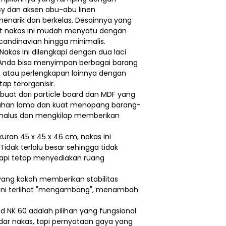
sy dan aksen abu-abu linen
enarik dan berkelas. Desainnya yang
 nakas ini mudah menyatu dengan
 scandinavian hingga minimalis.
Nakas ini dilengkapi dengan dua laci
Anda bisa menyimpan berbagai barang
r, atau perlengkapan lainnya dengan
ap terorganisir.
Dibuat dari particle board dan MDF yang
 tahan lama dan kuat menopang barang-
g halus dan mengkilap memberikan
uran 45 x 45 x 46 cm, nakas ini
 Tidak terlalu besar sehingga tidak
pi tetap menyediakan ruang
 yang kokoh memberikan stabilitas
ini terlihat "mengambang", menambah
d NK 60 adalah pilihan yang fungsional
ekadar nakas, tapi pernyataan gaya yang