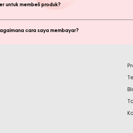
kan transaksi pada halaman Produk Member untuk mendapatkan ha
r untuk membeli produk?
di member untuk membeli produk MMB. Tetapi ada keuntungan yang
i potongan harga dan update promo terbaru.
 bagaimana cara saya membayar?
ginkan, kami akan mengkalkulasi ongkos kirim dan mengirimkan invo
is pada form pemesanan aktif) Setelah menerima invoice, Anda bis
tidak bisa login ke Produk Member, apa yang harus say
pada Admin.
P
tar sebagai member untuk bisa akses login ke Produk Member. Sil
T
37888 Tunggu waktu 24-48 jam untuk proses pembaruan data sebelu
Bl
T
K