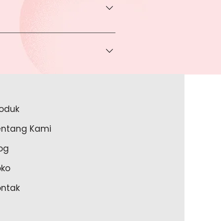
rga khusus.
 bisa Anda dapatkan apabila
ice via Whatsapp kepada Anda.
a melakukan pembayaran ke rekening
a lakukan?
roduk
akan lengkapi data Anda pada
entang Kami
m Anda memulai untuk transaksi
og
oko
ontak