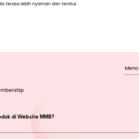
 terasa lebih nyaman dan teratur.
mbership
oduk di Website MMB?
bsite, yaitu produk Member dan Non Member. Anda bisa melakukan 