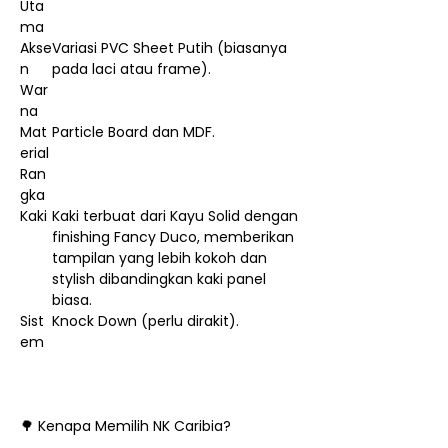
Uta
ma
Akse
Variasi PVC Sheet Putih (biasanya
n
pada laci atau frame).
War
na
Mat
Particle Board dan MDF.
erial
Ran
gka
Kaki
Kaki terbuat dari Kayu Solid dengan
finishing Fancy Duco, memberikan
tampilan yang lebih kokoh dan
stylish dibandingkan kaki panel
biasa.
Sist
Knock Down (perlu dirakit).
em
🌳 Kenapa Memilih NK Caribia?