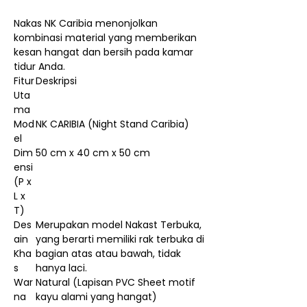
Nakas NK Caribia menonjolkan
kombinasi material yang memberikan
kesan hangat dan bersih pada kamar
tidur Anda.
Fitur
Deskripsi
Uta
ma
Mod
NK CARIBIA (Night Stand Caribia)
el
Dim
50 cm x 40 cm x 50 cm
ensi
(P x
L x
T)
Des
Merupakan model Nakast Terbuka,
ain
yang berarti memiliki rak terbuka di
Kha
bagian atas atau bawah, tidak
s
hanya laci.
War
Natural (Lapisan PVC Sheet motif
na
kayu alami yang hangat)