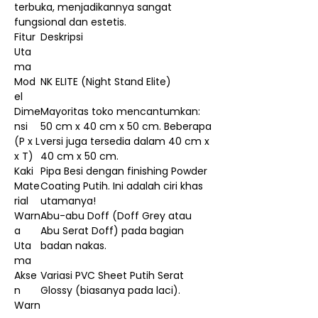
terbuka, menjadikannya sangat
fungsional dan estetis.
Fitur
Deskripsi
Uta
ma
Mod
NK ELITE (Night Stand Elite)
el
Dime
Mayoritas toko mencantumkan:
nsi
50 cm x 40 cm x 50 cm. Beberapa
(P x L
versi juga tersedia dalam 40 cm x
x T)
40 cm x 50 cm.
Kaki
Pipa Besi dengan finishing Powder
Mate
Coating Putih. Ini adalah ciri khas
rial
utamanya!
Warn
Abu-abu Doff (Doff Grey atau
a
Abu Serat Doff) pada bagian
Uta
badan nakas.
ma
Akse
Variasi PVC Sheet Putih Serat
n
Glossy (biasanya pada laci).
Warn