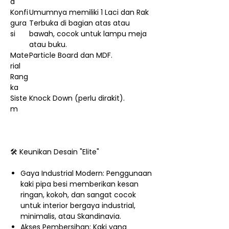
a
Konfi
Umumnya memiliki 1 Laci dan Rak
gura
Terbuka di bagian atas atau
si
bawah, cocok untuk lampu meja
atau buku.
Mate
Particle Board dan MDF.
rial
Rang
ka
Siste
Knock Down (perlu dirakit).
m
🛠️ Keunikan Desain "Elite"
Gaya Industrial Modern: Penggunaan
kaki pipa besi memberikan kesan
ringan, kokoh, dan sangat cocok
untuk interior bergaya industrial,
minimalis, atau Skandinavia.
Akses Pembersihan: Kaki yang