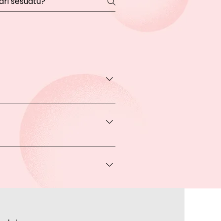
transaksi pada halaman Produk
rga khusus.
 bisa Anda dapatkan apabila
ice via Whatsapp kepada Anda.
a melakukan pembayaran ke rekening
a lakukan?