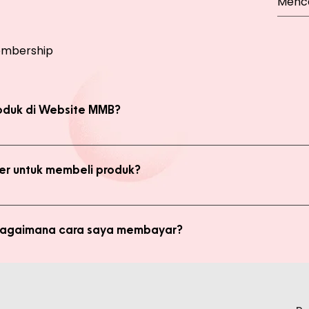
mbership
oduk di Website MMB?
bsite, yaitu produk Member dan Non Member. Anda bisa melakukan 
kan transaksi pada halaman Produk Member untuk mendapatkan ha
r untuk membeli produk?
di member untuk membeli produk MMB. Tetapi ada keuntungan yang
i potongan harga dan update promo terbaru.
 bagaimana cara saya membayar?
ginkan, kami akan mengkalkulasi ongkos kirim dan mengirimkan invo
is pada form pemesanan aktif) Setelah menerima invoice, Anda bis
tidak bisa login ke Produk Member, apa yang harus say
pada Admin.