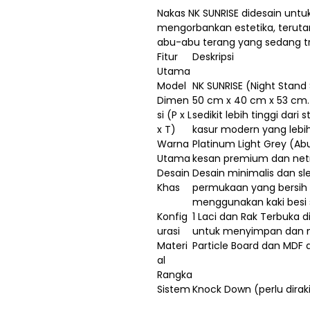
Nakas NK SUNRISE didesain unt
mengorbankan estetika, terut
abu-abu terang yang sedang t
Fitur
Deskripsi
Utama
Model
NK SUNRISE (Night Stand 
Dimen
50 cm x 40 cm x 53 cm. 
si (P x L
sedikit lebih tinggi dar
x T)
kasur modern yang lebih
Warna
Platinum Light Grey (A
Utama
kesan premium dan netr
Desain
Desain minimalis dan s
Khas
permukaan yang bersih d
menggunakan kaki besi s
Konfig
1 Laci dan Rak Terbuka 
urasi
untuk menyimpan dan 
Materi
Particle Board dan MDF 
al
Rangka
Sistem
Knock Down (perlu diraki