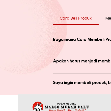
Cara Beli Produk
Me
Bagaimana Cara Membeli Pr
Ada 2 jenis produk yang ada di we
dengan harga normal, atau melaku
Apakah harus menjadi membe
Anda tidak perlu bergabung menja
bergabung menjadi member sepert
Saya ingin membeli produk,
Silakan checkout produk yang diin
(pastikan no. whatsapp yang ditul
Saya sudah jadi member tapi 
yang tertulis dan konfirmasikan ke