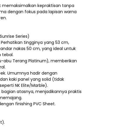
uk memaksimalkan kepraktisan tanpa
ama dengan fokus pada lapisan warna
ren.
Sunrise Series)
Perhatikan tingginya yang 53 cm,
i standar nakas 50 cm, yang ideal untuk
 tebal.
bu-abu Terang Platinum), memberikan
al.
leek. Umumnya hadir dengan
an kaki panel yang solid (tidak
eperti NK Elite/Marble).
di bagian atasnya, menjadikannya praktis
memajang.
dengan finishing PVC Sheet.
t).