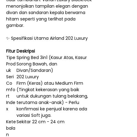
menonjolkan tampilan elegan dengan
divan dan sandaran kepala berwarna
hitam seperti yang terlihat pada
gambar.
✨ Spesifikasi Utama Airland 202 Luxury
Fitur
Deskripsi
Tipe
Spring Bed 3in1 (Kasur Atas, Kasur
Prod
Sorong Bawah, dan
uk
Divan/Sandaran)
Seri
202 Luxury
Co
Firm (Keras) atau Medium Firm
mfo
(Tingkat kekerasan yang baik
rt
untuk dukungan tulang belakang,
Inde
terutama anak-anak) - Perlu
x
konfirmasi ke penjual karena ada
variasi Soft juga.
Kete
Sekitar 22 cm - 24 cm
bala
n