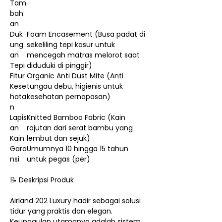
Tam
bah
an
Duk
Foam Encasement (Busa padat di
ung
sekeliling tepi kasur untuk
an
mencegah matras melorot saat
Tepi
diduduki di pinggir)
Fitur
Organic Anti Dust Mite (Anti
Kese
tungau debu, higienis untuk
hata
kesehatan pernapasan)
n
Lapis
Knitted Bamboo Fabric (Kain
an
rajutan dari serat bambu yang
Kain
lembut dan sejuk)
Gara
Umumnya 10 hingga 15 tahun
nsi
untuk pegas (per)
📝 Deskripsi Produk
Airland 202 Luxury hadir sebagai solusi
tidur yang praktis dan elegan.
Keunggulan utamanya adalah sistem