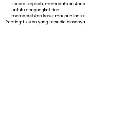
secara terpisah, memudahkan Anda
untuk mengangkat dan
membersihkan kasur maupun lantai.
Penting: Ukuran yang tersedia biasanya
mulai dari Single (90x200 cm, 100x200
cm) hingga Double (120x200 cm,
140x200 cm). Pastikan Anda memilih
ukuran yang sesuai dengan kebutuhan
Anda!
Nego / Harga Member
Cara Beli Produk
Membership