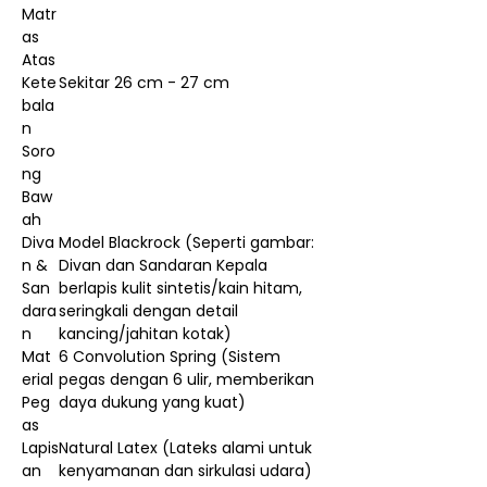
Matr
as
Atas
Kete
Sekitar 26 cm - 27 cm
bala
n
Soro
ng
Baw
ah
Diva
Model Blackrock (Seperti gambar:
n &
Divan dan Sandaran Kepala
San
berlapis kulit sintetis/kain hitam,
dara
seringkali dengan detail
n
kancing/jahitan kotak)
Mat
6 Convolution Spring (Sistem
erial
pegas dengan 6 ulir, memberikan
Peg
daya dukung yang kuat)
as
Lapis
Natural Latex (Lateks alami untuk
an
kenyamanan dan sirkulasi udara)