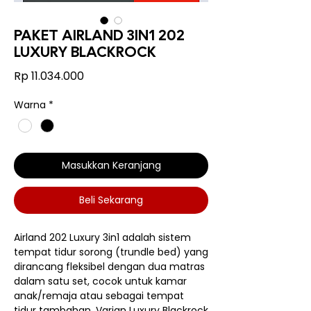
PAKET AIRLAND 3IN1 202
LUXURY BLACKROCK
Harga
Rp 11.034.000
Warna
*
Masukkan Keranjang
Beli Sekarang
Airland 202 Luxury 3in1 adalah sistem
tempat tidur sorong (trundle bed) yang
dirancang fleksibel dengan dua matras
dalam satu set, cocok untuk kamar
anak/remaja atau sebagai tempat
tidur tambahan. Varian Luxury Blackrock