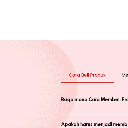
Cara Beli Produk
Me
Bagaimana Cara Membeli Pr
Ada 2 jenis produk yang ada di we
dengan harga normal, atau melaku
Apakah harus menjadi membe