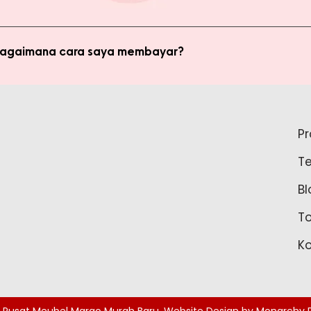
di member untuk membeli produk MMB. Tetapi ada keuntungan yang
i potongan harga dan update promo terbaru.
 bagaimana cara saya membayar?
ginkan, kami akan mengkalkulasi ongkos kirim dan mengirimkan invo
is pada form pemesanan aktif) Setelah menerima invoice, Anda bis
tidak bisa login ke Produk Member, apa yang harus say
pada Admin.
P
tar sebagai member untuk bisa akses login ke Produk Member. Sil
T
37888 Tunggu waktu 24-48 jam untuk proses pembaruan data sebelu
Bl
T
K