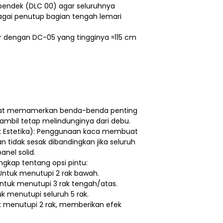
p pendek (DLC 00) agar seluruhnya
agai penutup bagian tengah lemari
ar dengan DC-05 yang tingginya ≈115 cm
dapat memamerkan benda-benda penting
sambil tetap melindunginya dari debu.
ik Estetika): Penggunaan kaca membuat
an tidak sesak dibandingkan jika seluruh
nel solid.
ngkap tentang opsi pintu:
 Untuk menutupi 2 rak bawah.
Untuk menutupi 3 rak tengah/atas.
uk menutupi seluruh 5 rak.
 menutupi 2 rak, memberikan efek