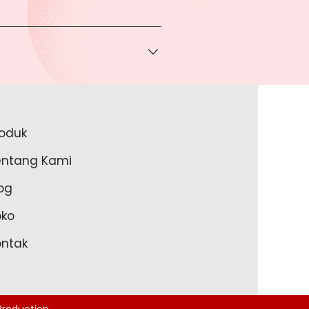
 bisa Anda dapatkan apabila
ice via Whatsapp kepada Anda.
a melakukan pembayaran ke rekening
a lakukan?
roduk
akan lengkapi data Anda pada
entang Kami
m Anda memulai untuk transaksi
og
oko
ontak