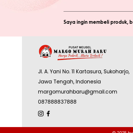
Anda tidak perlu bergabung menja
bergabung menjadi member sepert
Saya ingin membeli produk,
Silakan checkout produk yang diin
(pastikan no. whatsapp yang ditul
Saya sudah jadi member tapi 
yang tertulis dan konfirmasikan ke
Anda memerlukan email yang terdaf
Admin di: https://wa.me/62878888
Jl. A. Yani No. 11 Kartasura, Sukoharjo,
online.
Jawa Tengah, Indonesia
margomurahbaru@gmail.com
087888837888