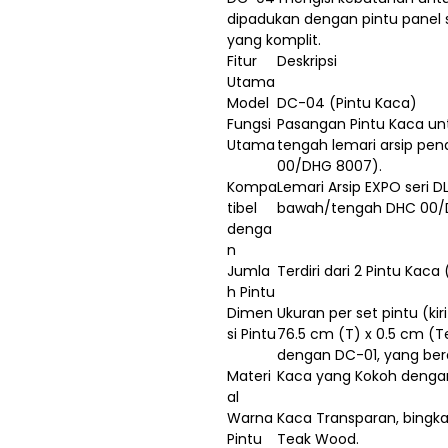
dipadukan dengan pintu panel s
yang komplit.
Fitur
Deskripsi
Utama
Model
DC-04 (Pintu Kaca)
Fungsi
Pasangan Pintu Kaca un
Utama
tengah lemari arsip pen
00/DHG 8007).
Kompa
Lemari Arsip EXPO seri 
tibel
bawah/tengah DHC 00/D
denga
n
Jumla
Terdiri dari 2 Pintu Kaca 
h Pintu
Dimen
Ukuran per set pintu (ki
si Pintu
76.5 cm (T) x 0.5 cm (Te
dengan DC-01, yang berar
Materi
Kaca yang Kokoh dengan 
al
Warna
Kaca Transparan, bingka
Pintu
Teak Wood.