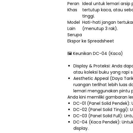
Peran
Ideal untuk lemari arsi
Khas
tertutup kaca, atau seb
tinggi.
Model
Hati-hati jangan tertuk
Lain
(menutup 3 rak).
Serupa
Ekspor ke Spreadsheet
🖼️ Keunikan DC-04 (Kaca)
Display & Proteksi: Anda 
atau koleksi buku yang rapi 
Aesthetic Appeal (Daya Tar
ruangan terlihat lebih luas d
lemari menggunakan pintu pa
Anda kini memiliki gambaran le
DC-01 (Panel Solid Pendek):
DC-02 (Panel Solid Tinggi): 
DC-03 (Panel Solid Full): Unt
DC-04 (Kaca Pendek): Untuk
display.