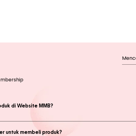
mbership
oduk di Website MMB?
bsite, yaitu produk Member dan Non Member. Anda bisa melakukan 
kan transaksi pada halaman Produk Member untuk mendapatkan ha
r untuk membeli produk?