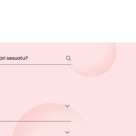
transaksi pada halaman Produk
rga khusus.