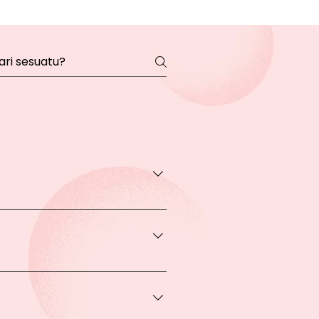
transaksi pada halaman Produk
rga khusus.
 bisa Anda dapatkan apabila