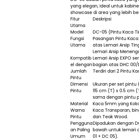
yang elegan, ideal untuk kab
showcase di area yang lebih be
Fitur
Deskripsi
Utama
Model
DC-05 (Pintu Kaca Ti
Fungsi
Pasangan Pintu Kaca 
Utama
atas Lemari Arsip Ti
Lemari Arsip Meneng
Kompatib
Lemari Arsip EXPO s
el dengan
bagian atas DHC 00/
Jumlah
Terdiri dari 2 Pintu K
Pintu
Dimensi
Ukuran per set pintu 
Pintu
115 cm (T) x 0.5 cm 
sama dengan pintu p
Material
Kaca 5mm yang Kokoh
Warna
Kaca Transparan, bin
Pintu
dan Teak Wood.
Pengguna
Dipadukan dengan DC
an Paling
bawah untuk lemari a
Umum
01 + DC 05).