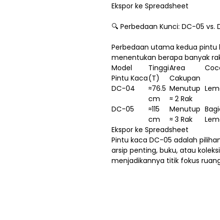
Ekspor ke Spreadsheet
🔍 Perbedaan Kunci: DC-05 vs.
Perbedaan utama kedua pintu ka
menentukan berapa banyak rak 
Model
Tinggi
Area
Coc
Pintu Kaca
(T)
Cakupan
DC-04
≈76.5
Menutup
Lema
cm
≈ 2 Rak
DC-05
≈115
Menutup
Bagi
cm
≈ 3 Rak
Lem
Ekspor ke Spreadsheet
Pintu kaca DC-05 adalah piliha
arsip penting, buku, atau koleks
menjadikannya titik fokus rua