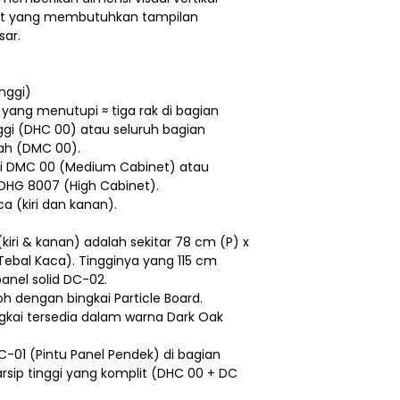
inet yang membutuhkan tampilan
sar.
nggi)
yang menutupi ≈ tiga rak di bagian
nggi (DHC 00) atau seluruh bagian
ah (DMC 00).
eri DMC 00 (Medium Cabinet) atau
DHG 8007 (High Cabinet).
aca (kiri dan kanan).
(kiri & kanan) adalah sekitar 78 cm (P) x
(Tebal Kaca). Tingginya yang 115 cm
anel solid DC-02.
 dengan bingkai Particle Board.
gkai tersedia dalam warna Dark Oak
-01 (Pintu Panel Pendek) di bagian
rsip tinggi yang komplit (DHC 00 + DC