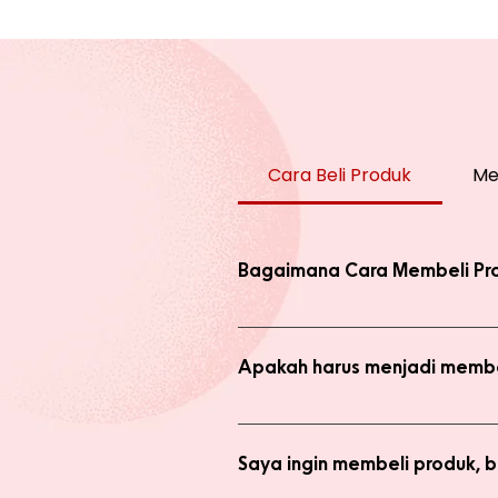
Cara Beli Produk
Me
Bagaimana Cara Membeli Pr
Ada 2 jenis produk yang ada di we
dengan harga normal, atau melaku
Apakah harus menjadi membe
Anda tidak perlu bergabung menja
bergabung menjadi member sepert
Saya ingin membeli produk,