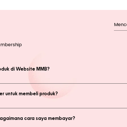
mbership
oduk di Website MMB?
bsite, yaitu produk Member dan Non Member. Anda bisa melakukan 
kan transaksi pada halaman Produk Member untuk mendapatkan ha
r untuk membeli produk?
di member untuk membeli produk MMB. Tetapi ada keuntungan yang
i potongan harga dan update promo terbaru.
 bagaimana cara saya membayar?