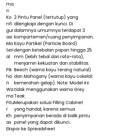
ma
ri
Ko
2 Pintu Panel (tertutup) yang
nfi
dilengkapi dengan kunci. Di
gur
dalamnya umumnya terdapat 3
asi
kompartemen/ruang penyimpanan.
Ma
Kayu Partikel (Particle Board)
teri
dengan ketebalan papan hingga 25
al
mm (lebih tebal dari rata-rata),
menjamin kekuatan dan stabilitas.
Pili
Beech (warna kayu terang natural)
ha
dan Mahogany (warna kayu cokelat
n
kemerahan gelap). Note: Model ini
Wa
tidak menggunakan warna Grey
rna
Teak.
Fitu
Merupakan solusi Filling Cabinet
r
yang handal, karena semua
Kh
penyimpanan berada di balik pintu
as
panel yang dapat dikunci.
Ekspor ke Spreadsheet