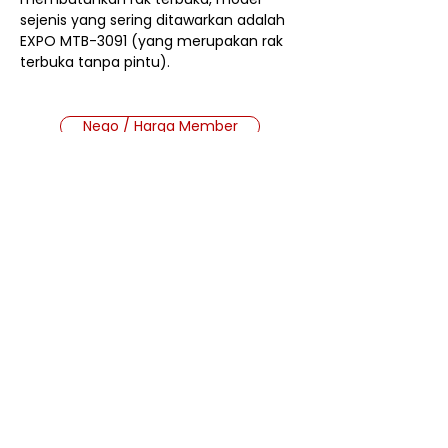
sejenis yang sering ditawarkan adalah
EXPO MTB-3091 (yang merupakan rak
terbuka tanpa pintu).
Nego / Harga Member
Cara Beli Produk
Membership
Bagaimana Cara Membeli
Produk di Website MMB?
Ada 2 jenis produk yang ada di