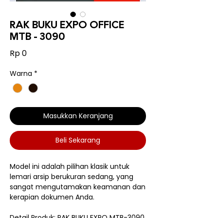
RAK BUKU EXPO OFFICE
MTB - 3090
Harga
Rp 0
Warna
*
Masukkan Keranjang
Beli Sekarang
Model ini adalah pilihan klasik untuk
lemari arsip berukuran sedang, yang
sangat mengutamakan keamanan dan
kerapian dokumen Anda.
Detail Produk: RAK BUKU EXPO MTB-3090