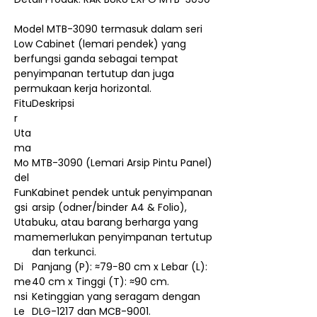
Model MTB-3090 termasuk dalam seri
Low Cabinet (lemari pendek) yang
berfungsi ganda sebagai tempat
penyimpanan tertutup dan juga
permukaan kerja horizontal.
Fitu
Deskripsi
r
Uta
ma
Mo
MTB-3090 (Lemari Arsip Pintu Panel)
del
Fun
Kabinet pendek untuk penyimpanan
gsi
arsip (odner/binder A4 & Folio),
Uta
buku, atau barang berharga yang
ma
memerlukan penyimpanan tertutup
dan terkunci.
Di
Panjang (P): ≈79−80 cm x Lebar (L):
me
40 cm x Tinggi (T): ≈90 cm.
nsi
Ketinggian yang seragam dengan
Le
DLG-1217 dan MCB-9001.