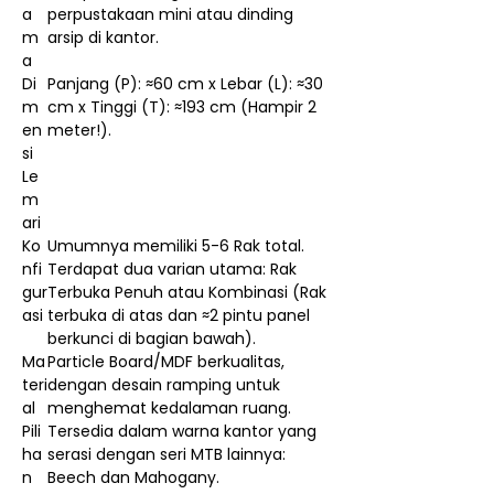
a
perpustakaan mini atau dinding
m
arsip di kantor.
a
Di
Panjang (P): ≈60 cm x Lebar (L): ≈30
m
cm x Tinggi (T): ≈193 cm (Hampir 2
en
meter!).
si
Le
m
ari
Ko
Umumnya memiliki 5-6 Rak total.
nfi
Terdapat dua varian utama: Rak
gur
Terbuka Penuh atau Kombinasi (Rak
asi
terbuka di atas dan ≈2 pintu panel
berkunci di bagian bawah).
Ma
Particle Board/MDF berkualitas,
teri
dengan desain ramping untuk
al
menghemat kedalaman ruang.
Pili
Tersedia dalam warna kantor yang
ha
serasi dengan seri MTB lainnya:
n
Beech dan Mahogany.