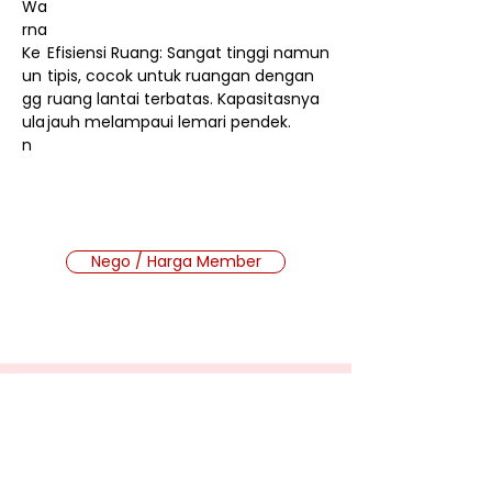
Wa
rna
Ke
Efisiensi Ruang: Sangat tinggi namun
un
tipis, cocok untuk ruangan dengan
gg
ruang lantai terbatas. Kapasitasnya
ula
jauh melampaui lemari pendek.
n
Nego / Harga Member
Cara Beli Produk
Membership