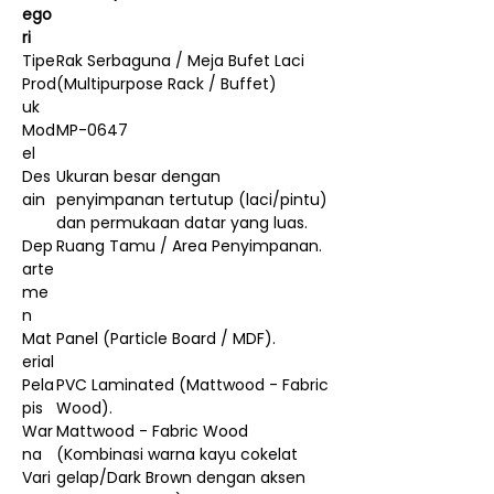
ego
ri
Tipe
Rak Serbaguna / Meja Bufet Laci
Prod
(Multipurpose Rack / Buffet)
uk
Mod
MP-0647
el
Des
Ukuran besar dengan
ain
penyimpanan tertutup (laci/pintu)
dan permukaan datar yang luas.
Dep
Ruang Tamu / Area Penyimpanan.
arte
me
n
Mat
Panel (Particle Board / MDF).
erial
Pela
PVC Laminated (Mattwood - Fabric
pis
Wood).
War
Mattwood - Fabric Wood
na
(Kombinasi warna kayu cokelat
Vari
gelap/Dark Brown dengan aksen