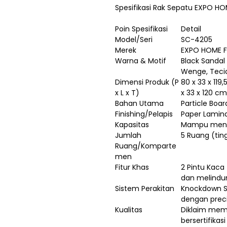
Spesifikasi Rak Sepatu EXPO H
Poin Spesifikasi
Detail
Model/Seri
SC-4205
Merek
EXPO HOME F
Warna & Motif
Black Sandal
Wenge, Tecid
Dimensi Produk (P
80 x 33 x 119
x L x T)
x 33 x 120 cm
Bahan Utama
Particle Boar
Finishing/Pelapis
Paper Lamin
Kapasitas
Mampu menyi
Jumlah
5 Ruang (tin
Ruang/Komparte
men
Fitur Khas
2 Pintu Kac
dan melindun
Sistem Perakitan
Knockdown S
dengan preci
Kualitas
Diklaim memil
bersertifikas