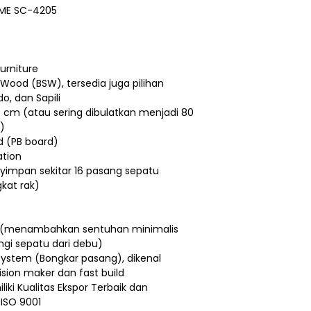
OME SC-4205
urniture
 Wood (BSW), tersedia juga pilihan
o, dan Sapili
,5 cm (atau sering dibulatkan menjadi 80
)
d (PB board)
ation
mpan sekitar 16 pasang sepatu
gkat rak)
a (menambahkan sentuhan minimalis
gi sepatu dari debu)
ystem (Bongkar pasang), dikenal
sion maker dan fast build
iki Kualitas Ekspor Terbaik dan
i ISO 9001