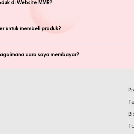
oduk di Website MMB?
bsite, yaitu produk Member dan Non Member. Anda bisa melakukan 
kan transaksi pada halaman Produk Member untuk mendapatkan ha
r untuk membeli produk?
di member untuk membeli produk MMB. Tetapi ada keuntungan yang
i potongan harga dan update promo terbaru.
 bagaimana cara saya membayar?
ginkan, kami akan mengkalkulasi ongkos kirim dan mengirimkan invo
is pada form pemesanan aktif) Setelah menerima invoice, Anda bis
tidak bisa login ke Produk Member, apa yang harus say
pada Admin.
P
tar sebagai member untuk bisa akses login ke Produk Member. Sil
T
37888 Tunggu waktu 24-48 jam untuk proses pembaruan data sebelu
Bl
T