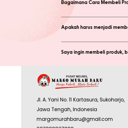
Bagaimana Cara Membeli Pr
Ada 2 jenis produk yang ada di we
dengan harga normal, atau melaku
Apakah harus menjadi membe
Anda tidak perlu bergabung menja
bergabung menjadi member sepert
Saya ingin membeli produk,
Silakan checkout produk yang diin
(pastikan no. whatsapp yang ditul
Saya sudah jadi member tapi 
yang tertulis dan konfirmasikan ke
Anda memerlukan email yang terdaf
Admin di: https://wa.me/62878888
Jl. A. Yani No. 11 Kartasura, Sukoharjo,
online.
Jawa Tengah, Indonesia
margomurahbaru@gmail.com