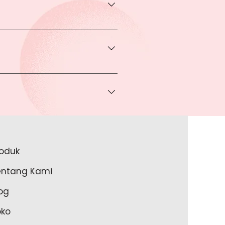
transaksi pada halaman Produk
rga khusus.
 bisa Anda dapatkan apabila
ice via Whatsapp kepada Anda.
a melakukan pembayaran ke rekening
a lakukan?
roduk
akan lengkapi data Anda pada
entang Kami
m Anda memulai untuk transaksi
og
oko