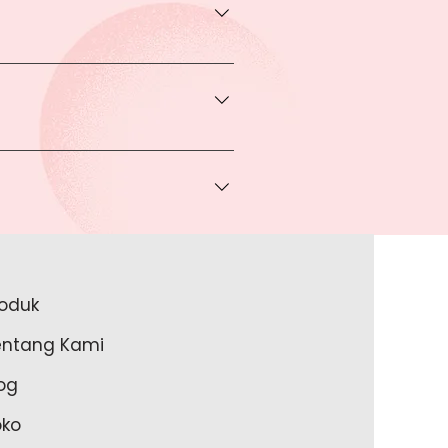
transaksi pada halaman Produk
rga khusus.
 bisa Anda dapatkan apabila
ice via Whatsapp kepada Anda.
a melakukan pembayaran ke rekening
a lakukan?
roduk
akan lengkapi data Anda pada
entang Kami
m Anda memulai untuk transaksi
og
oko