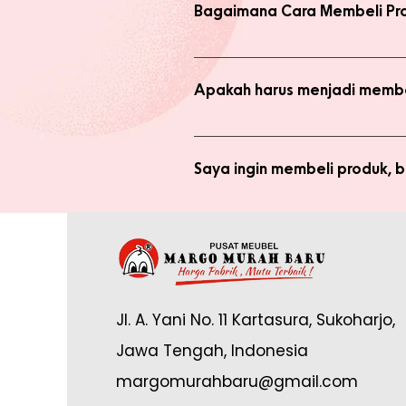
Bagaimana Cara Membeli Pr
Ada 2 jenis produk yang ada di we
dengan harga normal, atau melaku
Apakah harus menjadi membe
Anda tidak perlu bergabung menja
bergabung menjadi member sepert
Saya ingin membeli produk,
Silakan checkout produk yang diin
(pastikan no. whatsapp yang ditul
Saya sudah jadi member tapi 
yang tertulis dan konfirmasikan ke
Anda memerlukan email yang terdaf
Admin di: https://wa.me/62878888
Jl. A. Yani No. 11 Kartasura, Sukoharjo,
online.
Jawa Tengah, Indonesia
margomurahbaru@gmail.com