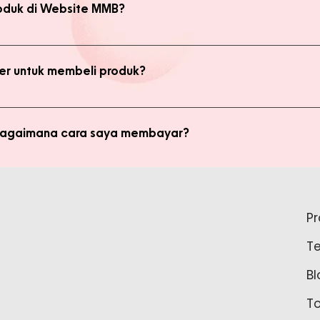
oduk di Website MMB?
bsite, yaitu produk Member dan Non Member. Anda bisa melakukan 
kan transaksi pada halaman Produk Member untuk mendapatkan ha
r untuk membeli produk?
di member untuk membeli produk MMB. Tetapi ada keuntungan yang
i potongan harga dan update promo terbaru.
 bagaimana cara saya membayar?
ginkan, kami akan mengkalkulasi ongkos kirim dan mengirimkan invo
is pada form pemesanan aktif) Setelah menerima invoice, Anda bis
tidak bisa login ke Produk Member, apa yang harus say
pada Admin.
P
tar sebagai member untuk bisa akses login ke Produk Member. Sil
T
37888 Tunggu waktu 24-48 jam untuk proses pembaruan data sebelu
Bl
T