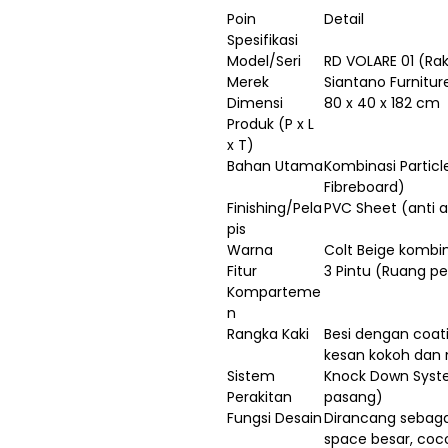
Poin
Detail
Spesifikasi
Model/Seri
RD VOLARE 01 (Rak
Merek
Siantano Furnitur
Dimensi
80 x 40 x 182 cm
Produk (P x L
x T)
Bahan Utama
Kombinasi Partic
Fibreboard)
Finishing/Pela
PVC Sheet (anti a
pis
Warna
Colt Beige kombin
Fitur
3 Pintu (Ruang p
Komparteme
n
Rangka Kaki
Besi dengan coa
kesan kokoh dan
Sistem
Knock Down Syst
Perakitan
pasang)
Fungsi Desain
Dirancang sebaga
space besar, coc