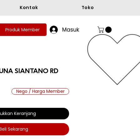
Kontak
Toko
Masuk
Produk Member
GUNA SIANTANO RD
Nego / Harga Member
a
ukkan Keranjang
Beli Sekarang