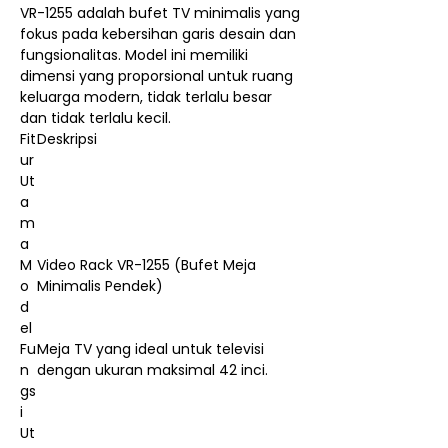
VR-1255 adalah bufet TV minimalis yang
fokus pada kebersihan garis desain dan
fungsionalitas. Model ini memiliki
dimensi yang proporsional untuk ruang
keluarga modern, tidak terlalu besar
dan tidak terlalu kecil.
Fit
Deskripsi
ur
Ut
a
m
a
M
Video Rack VR-1255 (Bufet Meja
o
Minimalis Pendek)
d
el
Fu
Meja TV yang ideal untuk televisi
n
dengan ukuran maksimal 42 inci.
gs
i
Ut