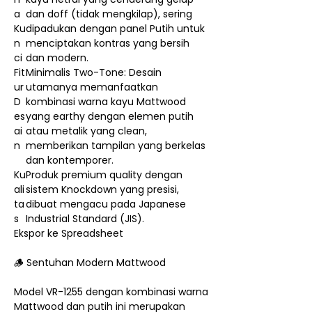
a
dan doff (tidak mengkilap), sering
Ku
dipadukan dengan panel Putih untuk
n
menciptakan kontras yang bersih
ci
dan modern.
Fit
Minimalis Two-Tone: Desain
ur
utamanya memanfaatkan
D
kombinasi warna kayu Mattwood
es
yang earthy dengan elemen putih
ai
atau metalik yang clean,
n
memberikan tampilan yang berkelas
dan kontemporer.
Ku
Produk premium quality dengan
ali
sistem Knockdown yang presisi,
ta
dibuat mengacu pada Japanese
s
Industrial Standard (JIS).
Ekspor ke Spreadsheet
🪵 Sentuhan Modern Mattwood
Model VR-1255 dengan kombinasi warna
Mattwood dan putih ini merupakan