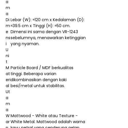
a
m
a
Di
Lebar (W): ≈120 cm x Kedalaman (D):
m
≈39.5 cm x Tinggi (H): ≈50 cm.
e
Dimensi ini sama dengan VR-1243
ns
sebelumnya, menawarkan ketinggian
i
yang nyaman.
U
ni
t
M
Particle Board / MDF berkualitas
at
tinggi. Beberapa varian
eri
dikombinasikan dengan kaki
al
besi/metal untuk stabilitas.
Ut
a
m
a
W
Mattwood - White atau Texture -
ar
White Metal. Mattwood adalah warna
n
kayu netral yang cenderung gelap