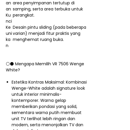
an
area penyimpanan tertutup di
an
samping, serta area terbuka untuk
Ku
perangkat.
nci
Ke
Desain pintu sliding (pada beberapa
uni
varian) menjadi fitur praktis yang
ka
menghemat ruang buka.
n
⚪⚫ Mengapa Memilih VR 7506 Wenge
White?
Estetika Kontras Maksimal: Kombinasi
Wenge-White adalah signature look
untuk interior minimalis-
kontemporer. Warna gelap
memberikan pondasi yang solid,
sementara warna putih membuat
unit TV terlihat lebih ringan dan
modern, serta menonjolkan TV dan