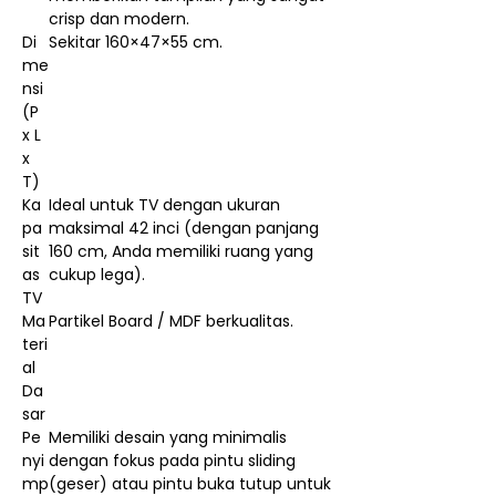
crisp dan modern.
Di
Sekitar 160×47×55 cm.
me
nsi
(P
x L
x
T)
Ka
Ideal untuk TV dengan ukuran
pa
maksimal 42 inci (dengan panjang
sit
160 cm, Anda memiliki ruang yang
as
cukup lega).
TV
Ma
Partikel Board / MDF berkualitas.
teri
al
Da
sar
Pe
Memiliki desain yang minimalis
nyi
dengan fokus pada pintu sliding
mp
(geser) atau pintu buka tutup untuk