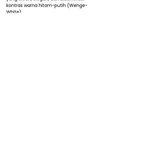
kontras warna hitam-putih (Wenge-
White).
Harga Khusus Member
1.112.000
Nego / Harga Member
Cara Beli Produk
Membership
Bagaimana Cara Membeli