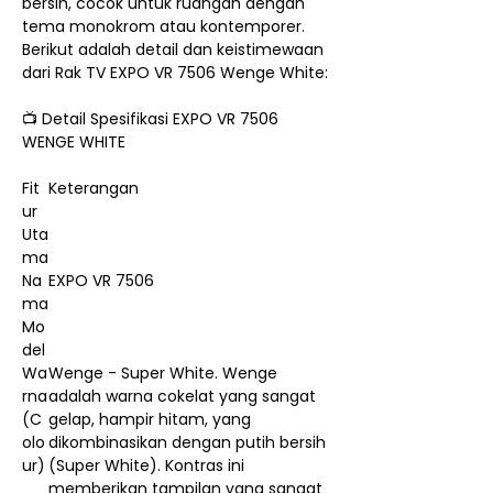
bersih, cocok untuk ruangan dengan
tema monokrom atau kontemporer.
Berikut adalah detail dan keistimewaan
dari Rak TV EXPO VR 7506 Wenge White:
📺 Detail Spesifikasi EXPO VR 7506
WENGE WHITE
Fit
Keterangan
ur
Uta
ma
Na
EXPO VR 7506
ma
Mo
del
Wa
Wenge - Super White. Wenge
rna
adalah warna cokelat yang sangat
(C
gelap, hampir hitam, yang
olo
dikombinasikan dengan putih bersih
ur)
(Super White). Kontras ini
memberikan tampilan yang sangat