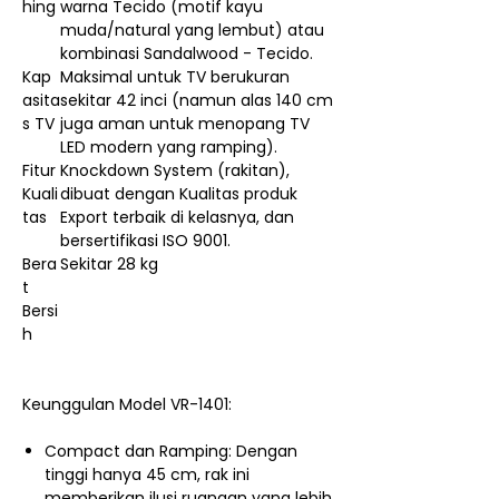
hing
warna Tecido (motif kayu
muda/natural yang lembut) atau
kombinasi Sandalwood - Tecido.
Kap
Maksimal untuk TV berukuran
asita
sekitar 42 inci (namun alas 140 cm
s TV
juga aman untuk menopang TV
LED modern yang ramping).
Fitur
Knockdown System (rakitan),
Kuali
dibuat dengan Kualitas produk
tas
Export terbaik di kelasnya, dan
bersertifikasi ISO 9001.
Bera
Sekitar 28 kg
t
Bersi
h
Keunggulan Model VR-1401:
Compact dan Ramping: Dengan
tinggi hanya 45 cm, rak ini
memberikan ilusi ruangan yang lebih