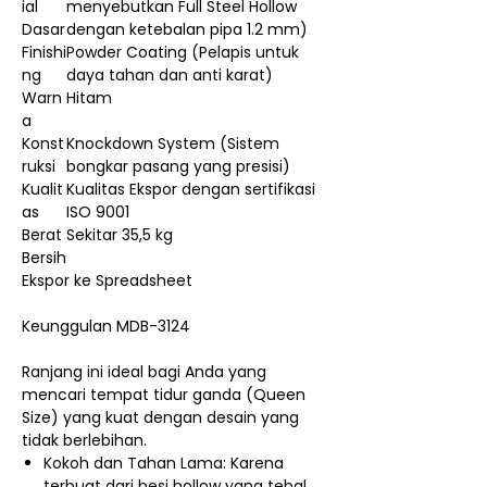
ial
menyebutkan Full Steel Hollow
Dasar
dengan ketebalan pipa 1.2 mm)
Finishi
Powder Coating (Pelapis untuk
ng
daya tahan dan anti karat)
Warn
Hitam
a
Konst
Knockdown System (Sistem
ruksi
bongkar pasang yang presisi)
Kualit
Kualitas Ekspor dengan sertifikasi
as
ISO 9001
Berat
Sekitar 35,5 kg
Bersih
Ekspor ke Spreadsheet
Keunggulan MDB-3124
Ranjang ini ideal bagi Anda yang
mencari tempat tidur ganda (Queen
Size) yang kuat dengan desain yang
tidak berlebihan.
Kokoh dan Tahan Lama: Karena
terbuat dari besi hollow yang tebal,