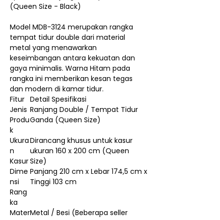
(Queen Size - Black)
Model MDB-3124 merupakan rangka
tempat tidur double dari material
metal yang menawarkan
keseimbangan antara kekuatan dan
gaya minimalis. Warna Hitam pada
rangka ini memberikan kesan tegas
dan modern di kamar tidur.
Fitur
Detail Spesifikasi
Jenis
Ranjang Double / Tempat Tidur
Produ
Ganda (Queen Size)
k
Ukura
Dirancang khusus untuk kasur
n
ukuran 160 x 200 cm (Queen
Kasur
Size)
Dime
Panjang 210 cm x Lebar 174,5 cm x
nsi
Tinggi 103 cm
Rang
ka
Mater
Metal / Besi (Beberapa seller