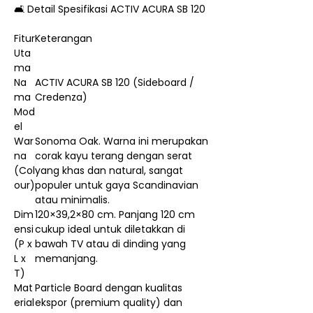
🛋️ Detail Spesifikasi ACTIV ACURA SB 120
Fitur
Keterangan
Uta
ma
Na
ACTIV ACURA SB 120 (Sideboard /
ma
Credenza)
Mod
el
War
Sonoma Oak. Warna ini merupakan
na
corak kayu terang dengan serat
(Col
yang khas dan natural, sangat
our)
populer untuk gaya Scandinavian
atau minimalis.
Dim
120×39,2×80 cm. Panjang 120 cm
ensi
cukup ideal untuk diletakkan di
(P x
bawah TV atau di dinding yang
L x
memanjang.
T)
Mat
Particle Board dengan kualitas
erial
ekspor (premium quality) dan