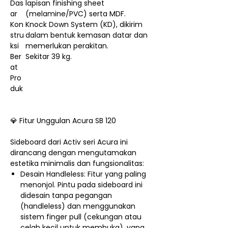
Das
lapisan finishing sheet
ar
(melamine/PVC) serta MDF.
Kon
Knock Down System (KD), dikirim
stru
dalam bentuk kemasan datar dan
ksi
memerlukan perakitan.
Ber
Sekitar 39 kg.
at
Pro
duk
💎 Fitur Unggulan Acura SB 120
Sideboard dari Activ seri Acura ini
dirancang dengan mengutamakan
estetika minimalis dan fungsionalitas:
Desain Handleless: Fitur yang paling
menonjol. Pintu pada sideboard ini
didesain tanpa pegangan
(handleless) dan menggunakan
sistem finger pull (cekungan atau
celah kecil untuk membuka), yang