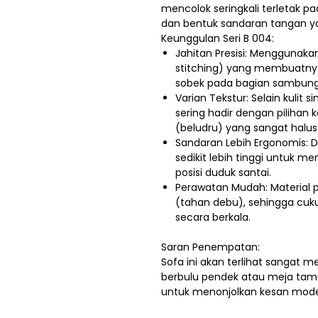
mencolok seringkali terletak pa
dan bentuk sandaran tangan ya
Keunggulan Seri B 004:
Jahitan Presisi: Menggunaka
stitching) yang membuatnya
sobek pada bagian sambung
Varian Tekstur: Selain kulit s
sering hadir dengan pilihan
(beludru) yang sangat halus d
Sandaran Lebih Ergonomis: 
sedikit lebih tinggi untuk m
posisi duduk santai.
Perawatan Mudah: Material p
(tahan debu), sehingga cuk
secara berkala.
Saran Penempatan:
Sofa ini akan terlihat sangat 
berbulu pendek atau meja tamu
untuk menonjolkan kesan mod