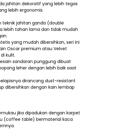
da jahitan dekoratif yang lebih tegas
ng lebih ergonomis.
n teknik jahitan ganda (double
 lebih tahan lama dan tidak mudah
an.
intetis yang mudah dibersihkan, seri ini
 kain Oscar premium atau Velvet
i kulit.
Desain sandaran punggung dibuat
enopang leher dengan lebih baik saat
elapisnya dirancang dust-resistant
up dibersihkan dengan kain lembap
memukau jika dipadukan dengan karpet
 (coffee table) bermaterial kaca
ernnya.