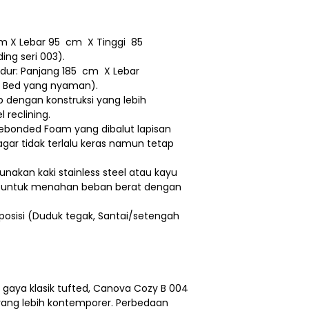
cm X Lebar 95 cm X Tinggi 85
ing seri 003).
idur: Panjang 185 cm X Lebar
le Bed yang nyaman).
p dengan konstruksi yang lebih
 reclining.
 Rebonded Foam yang dibalut lapisan
agar tidak terlalu keras namun tetap
nakan kaki stainless steel atau kayu
ssy untuk menahan beban berat dengan
 posisi (Duduk tegak, Santai/setengah
 gaya klasik tufted, Canova Cozy B 004
yang lebih kontemporer. Perbedaan