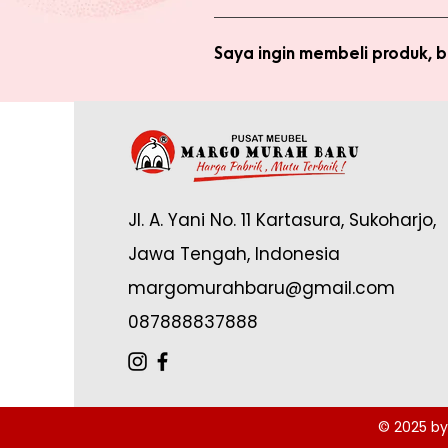
Anda tidak perlu bergabung menja
bergabung menjadi member sepert
Saya ingin membeli produk,
Silakan checkout produk yang diin
(pastikan no. whatsapp yang ditul
Saya sudah jadi member tapi 
yang tertulis dan konfirmasikan ke
Anda memerlukan email yang terdaf
Admin di: https://wa.me/62878888
Jl. A. Yani No. 11 Kartasura, Sukoharjo,
online.
Jawa Tengah, Indonesia
margomurahbaru@gmail.com
087888837888
© 2025 by