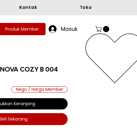
Kontak
Toko
Masuk
Produk Member
ANOVA COZY B 004
ga
Nego / Harga Member
ukkan Keranjang
Beli Sekarang