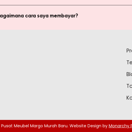
di member untuk membeli produk MMB. Tetapi ada keuntungan yang
i potongan harga dan update promo terbaru.
 bagaimana cara saya membayar?
ginkan, kami akan mengkalkulasi ongkos kirim dan mengirimkan invo
is pada form pemesanan aktif) Setelah menerima invoice, Anda bis
tidak bisa login ke Produk Member, apa yang harus say
pada Admin.
P
tar sebagai member untuk bisa akses login ke Produk Member. Sil
T
37888 Tunggu waktu 24-48 jam untuk proses pembaruan data sebelu
Bl
T
K
 Pusat Meubel Margo Murah Baru. Website Design by
Monarchy P