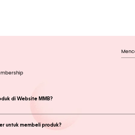
mbership
oduk di Website MMB?
bsite, yaitu produk Member dan Non Member. Anda bisa melakukan 
kan transaksi pada halaman Produk Member untuk mendapatkan ha
r untuk membeli produk?