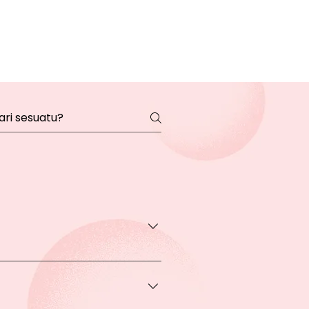
transaksi pada halaman Produk
rga khusus.