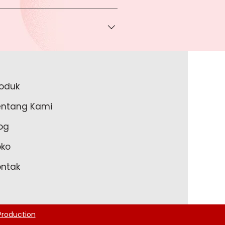
 bisa Anda dapatkan apabila
ice via Whatsapp kepada Anda.
a melakukan pembayaran ke rekening
a lakukan?
roduk
akan lengkapi data Anda pada
entang Kami
m Anda memulai untuk transaksi
og
oko
ontak
roduction