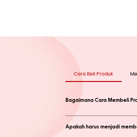
Cara Beli Produk
Me
Bagaimana Cara Membeli Pr
Ada 2 jenis produk yang ada di we
dengan harga normal, atau melaku
Apakah harus menjadi membe