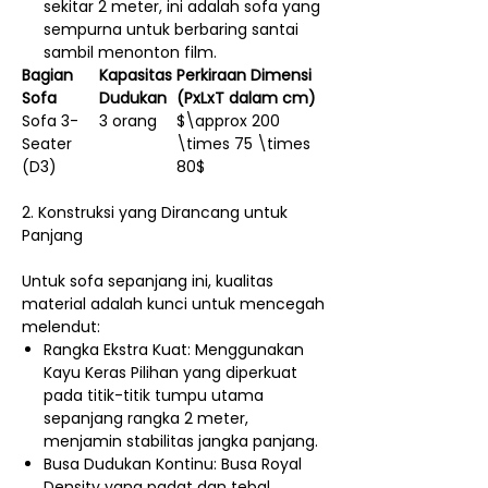
sekitar 2 meter, ini adalah sofa yang
sempurna untuk berbaring santai
sambil menonton film.
Bagian
Kapasitas
Perkiraan Dimensi
Sofa
Dudukan
(PxLxT dalam cm)
Sofa 3-
3 orang
$\approx 200
Seater
\times 75 \times
(D3)
80$
2. Konstruksi yang Dirancang untuk
Panjang
Untuk sofa sepanjang ini, kualitas
material adalah kunci untuk mencegah
melendut:
Rangka Ekstra Kuat: Menggunakan
Kayu Keras Pilihan yang diperkuat
pada titik-titik tumpu utama
sepanjang rangka 2 meter,
menjamin stabilitas jangka panjang.
Busa Dudukan Kontinu: Busa Royal
Density yang padat dan tebal