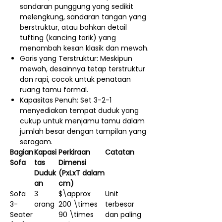
sandaran punggung yang sedikit
melengkung, sandaran tangan yang
berstruktur, atau bahkan detail
tufting (kancing tarik) yang
menambah kesan klasik dan mewah.
Garis yang Terstruktur: Meskipun
mewah, desainnya tetap terstruktur
dan rapi, cocok untuk penataan
ruang tamu formal.
Kapasitas Penuh: Set 3-2-1
menyediakan tempat duduk yang
cukup untuk menjamu tamu dalam
jumlah besar dengan tampilan yang
seragam.
Bagian
Kapasi
Perkiraan
Catatan
Sofa
tas
Dimensi
Duduk
(PxLxT dalam
an
cm)
Sofa
3
$\approx
Unit
3-
orang
200 \times
terbesar
Seater
90 \times
dan paling