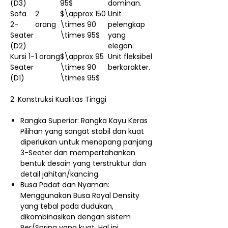
(D3)
95$
dominan.
Sofa
2
$\approx 150
Unit
2-
orang
\times 90
pelengkap
Seater
\times 95$
yang
(D2)
elegan.
Kursi 1-
1 orang
$\approx 95
Unit fleksibel
Seater
\times 90
berkarakter.
(D1)
\times 95$
2. Konstruksi Kualitas Tinggi
Rangka Superior: Rangka Kayu Keras
Pilihan yang sangat stabil dan kuat
diperlukan untuk menopang panjang
3-Seater dan mempertahankan
bentuk desain yang terstruktur dan
detail jahitan/kancing.
Busa Padat dan Nyaman:
Menggunakan Busa Royal Density
yang tebal pada dudukan,
dikombinasikan dengan sistem
Per/Spring yang kuat. Hal ini