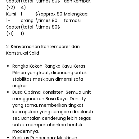
Seater
(total
\times 80$
dan kembar.
(x2)
4)
Kursi
1
$\approx 80
Melengkapi
1-
orang
\times 80
formasi.
Seater
(total
\times 80$
(x1)
1)
2. Kenyamanan Kontemporer dan
Konstruksi Solid
Rangka Kokoh: Rangka Kayu Keras
Pilihan yang kuat, dirancang untuk
stabilitas meskipun dimensi sofa
ringkas.
Busa Optimal Konsisten: Semua unit
menggunakan Busa Royal Density
yang sama, memberikan tingkat
keempukan yang seragam di seluruh
set. Bantalan cenderung lebih tegas
untuk mempertahankan bentuk
modernnya.
Kualitas Pengerjaan: Meskipun