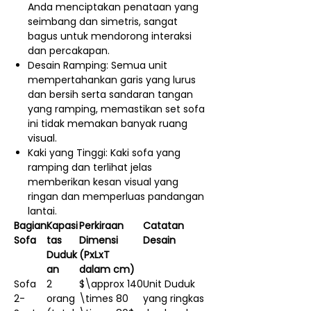
Anda menciptakan penataan yang
seimbang dan simetris, sangat
bagus untuk mendorong interaksi
dan percakapan.
Desain Ramping: Semua unit
mempertahankan garis yang lurus
dan bersih serta sandaran tangan
yang ramping, memastikan set sofa
ini tidak memakan banyak ruang
visual.
Kaki yang Tinggi: Kaki sofa yang
ramping dan terlihat jelas
memberikan kesan visual yang
ringan dan memperluas pandangan
lantai.
Bagian
Kapasi
Perkiraan
Catatan
Sofa
tas
Dimensi
Desain
Duduk
(PxLxT
an
dalam cm)
Sofa
2
$\approx 140
Unit Duduk
2-
orang
\times 80
yang ringkas