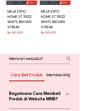
MEJA EXPO
MEJA EXPO
HOME ST 5532
HOME ST 5532
WHITE BROWN
WHITE BROWN
STREAK
STREAK
Harga
Harga
Rp 160.000
Rp 165.000
Cara Beli Produk
Membership
Bagaimana Cara Membeli
Produk di Website MMB?
Ada 2 jenis produk yang ada di