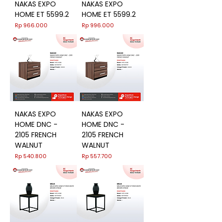
NAKAS EXPO
NAKAS EXPO
HOME ET 5599.2
HOME ET 5599.2
Harga
Harga
Rp 966.000
Rp 996.000
NAKAS EXPO
NAKAS EXPO
HOME DNC -
HOME DNC -
2105 FRENCH
2105 FRENCH
WALNUT
WALNUT
Harga
Harga
Rp 540.800
Rp 557.700