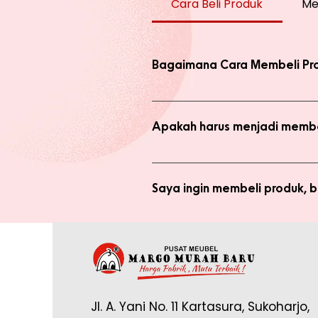
Cara Beli Produk
Me
Bagaimana Cara Membeli Pr
Ada 2 jenis produk yang ada di we
dengan harga normal, atau melaku
Apakah harus menjadi membe
Anda tidak perlu bergabung menja
bergabung menjadi member sepert
Saya ingin membeli produk,
Silakan checkout produk yang diin
(pastikan no. whatsapp yang ditul
Saya sudah jadi member tapi 
yang tertulis dan konfirmasikan ke
Anda memerlukan email yang terdaf
Admin di: https://wa.me/62878888
Jl. A. Yani No. 11 Kartasura, Sukoharjo,