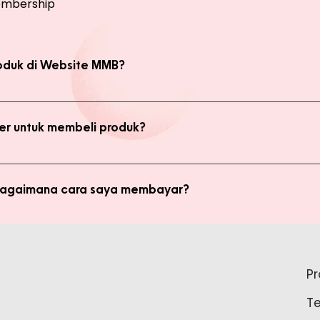
mbership
oduk di Website MMB?
bsite, yaitu produk Member dan Non Member. Anda bisa melakukan 
kan transaksi pada halaman Produk Member untuk mendapatkan ha
r untuk membeli produk?
di member untuk membeli produk MMB. Tetapi ada keuntungan yang
i potongan harga dan update promo terbaru.
 bagaimana cara saya membayar?
ginkan, kami akan mengkalkulasi ongkos kirim dan mengirimkan invo
is pada form pemesanan aktif) Setelah menerima invoice, Anda bis
tidak bisa login ke Produk Member, apa yang harus say
pada Admin.
P
tar sebagai member untuk bisa akses login ke Produk Member. Sil
T
37888 Tunggu waktu 24-48 jam untuk proses pembaruan data sebelu