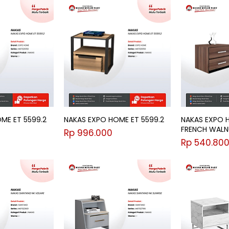
ME ET 5599.2
NAKAS EXPO HOME ET 5599.2
NAKAS EXPO 
FRENCH WALN
Harga
Rp 996.000
Harga
Rp 540.80