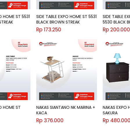
O HOME ST 5531
SIDE TABLE EXPO HOME ST 5531
SIDE TABLE E
STREAK
BLACK BROWN STREAK
5530 BLACK 
Harga
Harga
Rp 173.250
Rp 200.000
PO HOME ST
NAKAS SIANTANO NK MARINA +
NAKAS EXPO 
KACA
SAKURA
Harga
Harga
Rp 376.000
Rp 480.00