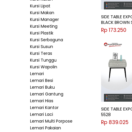
Kursi Lipat
Kursi Makan
SIDE TABLE EXP
Kursi Manager
BLACK BROWN 
Kursi Meeting
Harga
Rp 173.250
Kursi Plastik
Kursi Serbaguna
Kursi Susun
Kursi Teras
Kursi Tunggu
Kursi Wapolin
Lemari
Lemari Besi
Lemari Buku
Lemari Gantung
Lemari Hias
Lemari Kantor
SIDE TABLE EX
Lemari Laci
5528
Lemari Multi Porpose
Harga
Rp 839.025
Lemari Pakaian