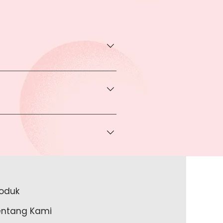
transaksi pada halaman Produk
rga khusus.
 bisa Anda dapatkan apabila
ice via Whatsapp kepada Anda.
a melakukan pembayaran ke rekening
a lakukan?
roduk
akan lengkapi data Anda pada
entang Kami
m Anda memulai untuk transaksi