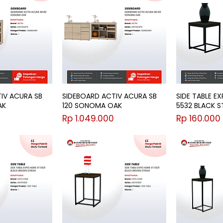
IV ACURA SB
SIDEBOARD ACTIV ACURA SB
SIDE TABLE E
AK
120 SONOMA OAK
5532 BLACK ST
Harga
Harga
Rp 1.049.000
Rp 160.000