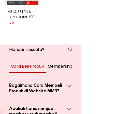
MEJA SETRIKA
EXPO HOME 9101
Harga
Rp 0
Cara Beli Produk
Membership
Bagaimana Cara Membeli
Produk di Website MMB?
Ada 2 jenis produk yang ada di
website, yaitu produk Member dan
Apakah harus menjadi